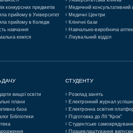
ік конкурсних предметів
Медичний консультативний 
ла прийому в Університет
Медичні Центри
ла прийому в Коледж
Клінічні бази
сть навчання
Навчально-виробнича аптек
альна коміся
Лікувальний відділ
АДАЧУ
СТУДЕНТУ
арти вищої освіти
Розклад занять
льні плани
Електронний журнал успішн
ативна база
Електронна освітня платфо
алог Бібліотеки
Підготовка до ЛІІ “Крок”
отека
Студентське самоврядуван
ародження
Працевлаштування випускн