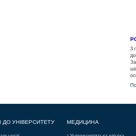
Р
3 
до
За
шв
ос
По
П ДО УНІВЕРСИТЕТУ
МЕДИЦИНА
альності
Університетська клініка