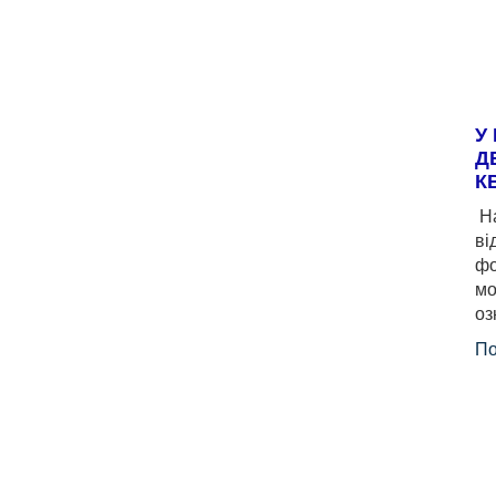
У
Д
К
На
ві
фо
мо
оз
По