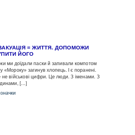
ВАКУАЦІЯ = ЖИТТЯ. ДОПОМОЖИ
УПИТИ ЙОГО
ки ми доїдали паски й запивали компотом
у «Мороку» загинув хлопець. І є поранені.
 не військові цифри. Це люди. З іменами. З
динами, […]
значки