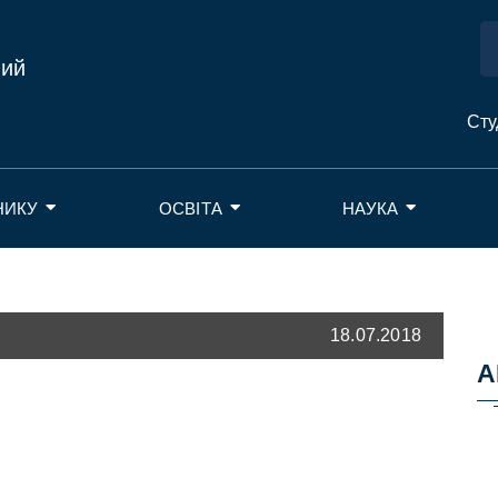
ний
Сту
НИКУ
ОСВІТА
НАУКА
18.07.2018
А