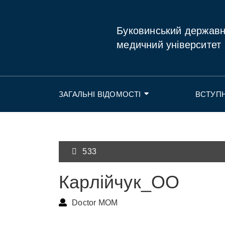
Буковинський держав
медичний університет
ЗАГАЛЬНІ ВІДОМОСТІ
ВСТУП
533
Карлійчук_ОО
Doctor MOM