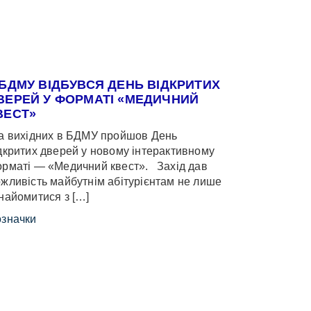
 БДМУ ВІДБУВСЯ ДЕНЬ ВІДКРИТИХ
ВЕРЕЙ У ФОРМАТІ «МЕДИЧНИЙ
ВЕСТ»
 вихідних в БДМУ пройшов День
дкритих дверей у новому інтерактивному
рматі — «Медичний квест». Захід дав
жливість майбутнім абітурієнтам не лише
найомитися з […]
значки