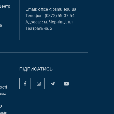
центр
Email:
office@bsmu.edu.ua
Телефон:
(0372) 55-37-54
Адреса: : м. Чернівці, пл.
а
Театральна, 2
ПІДПИСАТИСЬ
ості
рма
ня
иків