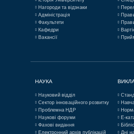
Нагороди та відзнаки
Перел
Адміністрація
Прави
Факультети
Прави
Кафедри
Варті
Вакансії
Прийм
НАУКА
ВИКЛ
Науковий відділ
Станд
Сектор інноваційного розвитку
Навча
Проблемна НДР
Норм
Наукові форуми
E-кат
Фахові видання
Біблі
Електронний архів публікацій
Дні н