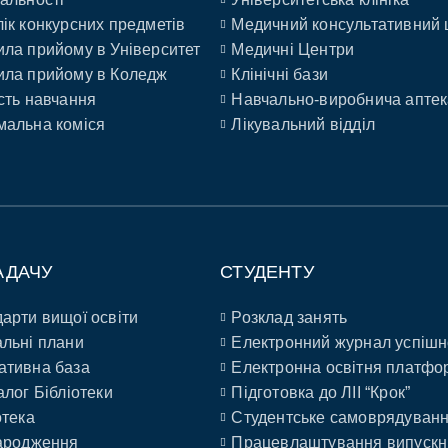
ік конкурсних предметів
Медичний консультативний 
ла прийому в Університет
Медичні Центри
ла прийому в Коледж
Клінічні бази
сть навчання
Навчально-виробнича аптек
альна коміся
Лікувальний відділ
АДАЧУ
СТУДЕНТУ
арти вищої освіти
Розклад занять
льні плани
Електронний журнал успішн
ативна база
Електронна освітня платфо
алог Бібліотеки
Підготовка до ЛІІ “Крок”
отека
Студентське самоврядуван
ародження
Працевлаштування випускн