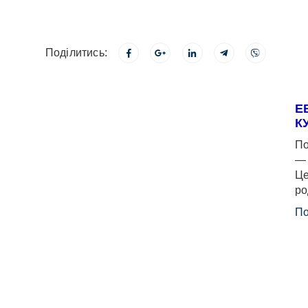
Поділитись:
Е
К
По
— 
Це
ро
По