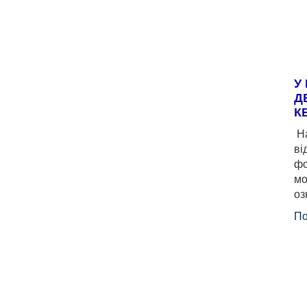
У
Д
К
На
ві
фо
мо
оз
По