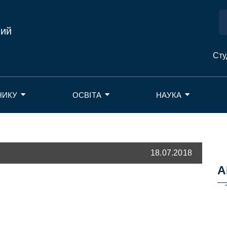
ний
Сту
НИКУ
ОСВІТА
НАУКА
18.07.2018
А