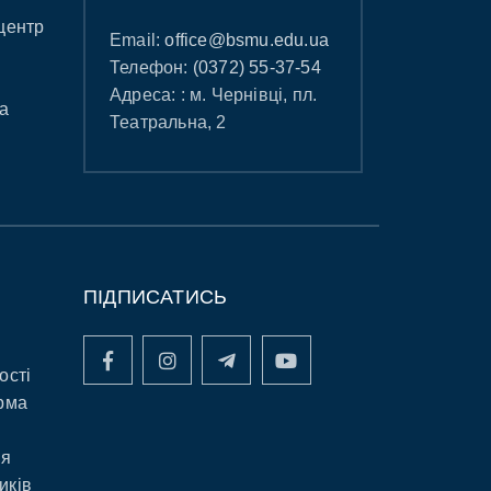
центр
Email:
office@bsmu.edu.ua
Телефон:
(0372) 55-37-54
Адреса: : м. Чернівці, пл.
а
Театральна, 2
ПІДПИСАТИСЬ
ості
рма
ня
иків