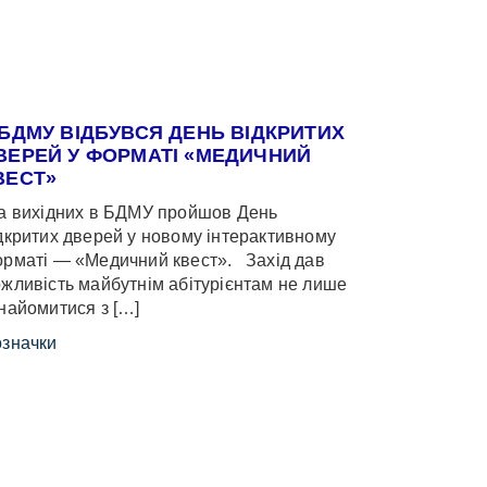
 БДМУ ВІДБУВСЯ ДЕНЬ ВІДКРИТИХ
ВЕРЕЙ У ФОРМАТІ «МЕДИЧНИЙ
ВЕСТ»
 вихідних в БДМУ пройшов День
дкритих дверей у новому інтерактивному
рматі — «Медичний квест». Захід дав
жливість майбутнім абітурієнтам не лише
найомитися з […]
значки