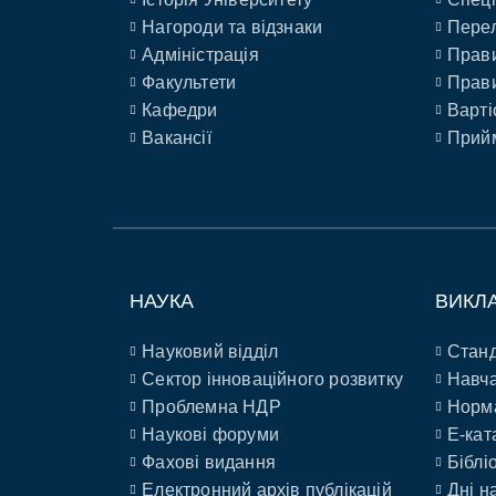
Нагороди та відзнаки
Перел
Адміністрація
Прави
Факультети
Прави
Кафедри
Варті
Вакансії
Прийм
НАУКА
ВИКЛ
Науковий відділ
Станд
Сектор інноваційного розвитку
Навча
Проблемна НДР
Норм
Наукові форуми
E-кат
Фахові видання
Біблі
Електронний архів публікацій
Дні н