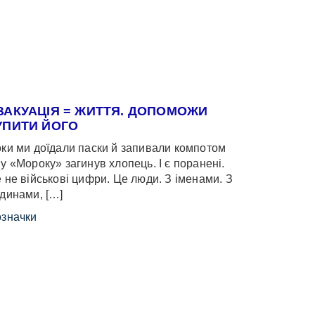
ВАКУАЦІЯ = ЖИТТЯ. ДОПОМОЖИ
УПИТИ ЙОГО
ки ми доїдали паски й запивали компотом
у «Мороку» загинув хлопець. І є поранені.
 не військові цифри. Це люди. З іменами. З
динами, […]
значки