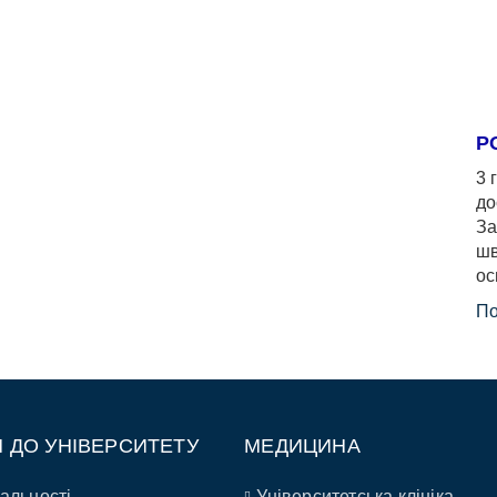
Р
3 
до
За
шв
ос
По
П ДО УНІВЕРСИТЕТУ
МЕДИЦИНА
альності
Університетська клініка