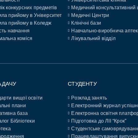
ік конкурсних предметів
Медичний консультативний 
ла прийому в Університет
Медичні Центри
ла прийому в Коледж
Клінічні бази
сть навчання
Навчально-виробнича аптек
альна коміся
Лікувальний відділ
АДАЧУ
СТУДЕНТУ
арти вищої освіти
Розклад занять
льні плани
Електронний журнал успішн
ативна база
Електронна освітня платфо
алог Бібліотеки
Підготовка до ЛІІ “Крок”
отека
Студентське самоврядуван
ародження
Працевлаштування випускн