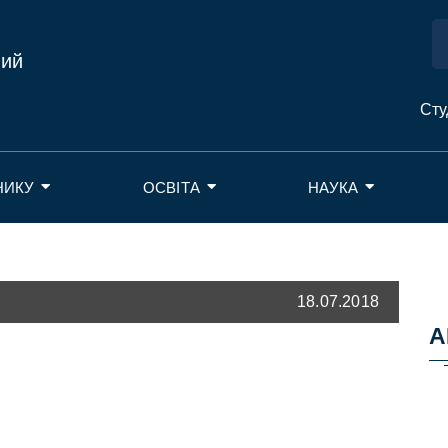
ний
Сту
НИКУ
ОСВІТА
НАУКА
18.07.2018
А