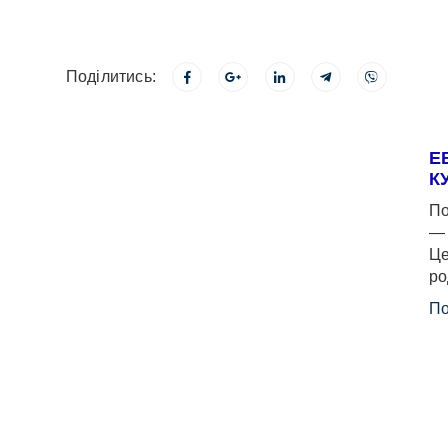
Поділитись:
Е
К
По
— 
Це
ро
По