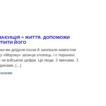
ВАКУАЦІЯ = ЖИТТЯ. ДОПОМОЖИ
УПИТИ ЙОГО
ки ми доїдали паски й запивали компотом
у «Мороку» загинув хлопець. І є поранені.
 не військові цифри. Це люди. З іменами. З
динами, […]
значки