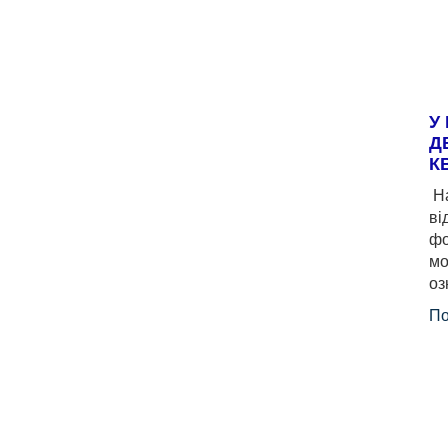
У
Д
К
На
ві
фо
мо
оз
По