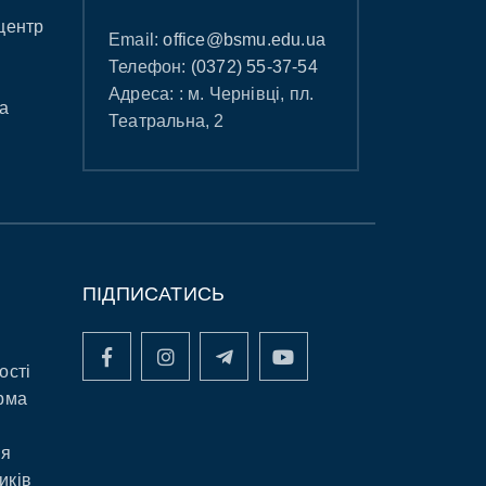
центр
Email:
office@bsmu.edu.ua
Телефон:
(0372) 55-37-54
Адреса: : м. Чернівці, пл.
а
Театральна, 2
ПІДПИСАТИСЬ
ості
рма
ня
иків