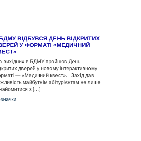
 БДМУ ВІДБУВСЯ ДЕНЬ ВІДКРИТИХ
ВЕРЕЙ У ФОРМАТІ «МЕДИЧНИЙ
ВЕСТ»
 вихідних в БДМУ пройшов День
дкритих дверей у новому інтерактивному
рматі — «Медичний квест». Захід дав
жливість майбутнім абітурієнтам не лише
найомитися з […]
значки