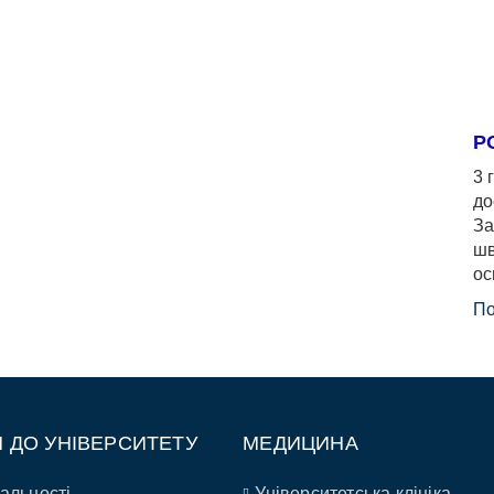
Р
3 
до
За
шв
ос
По
П ДО УНІВЕРСИТЕТУ
МЕДИЦИНА
альності
Університетська клініка