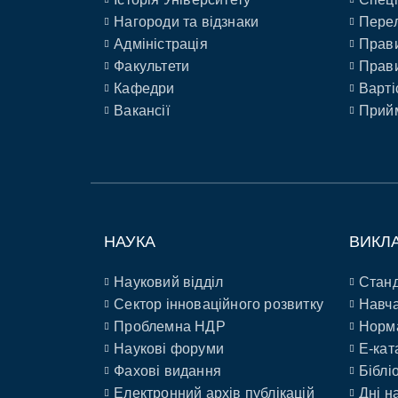
Нагороди та відзнаки
Перел
Адміністрація
Прави
Факультети
Прави
Кафедри
Варті
Вакансії
Прийм
НАУКА
ВИКЛ
Науковий відділ
Станд
Сектор інноваційного розвитку
Навча
Проблемна НДР
Норм
Наукові форуми
E-кат
Фахові видання
Біблі
Електронний архів публікацій
Дні н