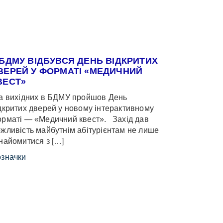
 БДМУ ВІДБУВСЯ ДЕНЬ ВІДКРИТИХ
ВЕРЕЙ У ФОРМАТІ «МЕДИЧНИЙ
ВЕСТ»
 вихідних в БДМУ пройшов День
дкритих дверей у новому інтерактивному
рматі — «Медичний квест». Захід дав
жливість майбутнім абітурієнтам не лише
найомитися з […]
значки