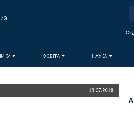
ний
Сту
НИКУ
ОСВІТА
НАУКА
18.07.2018
А