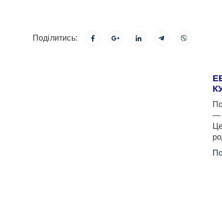
Поділитись:
Е
К
По
— 
Це
ро
По