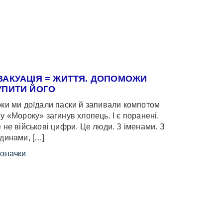
ВАКУАЦІЯ = ЖИТТЯ. ДОПОМОЖИ
УПИТИ ЙОГО
ки ми доїдали паски й запивали компотом
у «Мороку» загинув хлопець. І є поранені.
 не військові цифри. Це люди. З іменами. З
динами, […]
значки