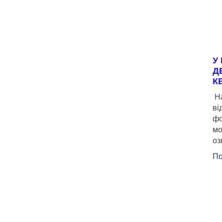
У
Д
К
На
ві
фо
мо
оз
По