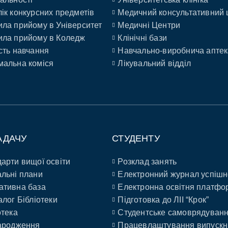
ік конкурсних предметів
Медичний консультативний 
ла прийому в Університет
Медичні Центри
ла прийому в Коледж
Клінічні бази
сть навчання
Навчально-виробнича аптек
альна коміся
Лікувальний відділ
АДАЧУ
СТУДЕНТУ
арти вищої освіти
Розклад занять
льні плани
Електронний журнал успішн
ативна база
Електронна освітня платфо
алог Бібліотеки
Підготовка до ЛІІ “Крок”
отека
Студентське самоврядуван
ародження
Працевлаштування випускн