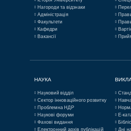
Нагороди та відзнаки
Перел
Адміністрація
Прави
Факультети
Прави
Кафедри
Варті
Вакансії
Прийм
НАУКА
ВИКЛ
Науковий відділ
Станд
Сектор інноваційного розвитку
Навча
Проблемна НДР
Норм
Наукові форуми
E-кат
Фахові видання
Біблі
Електронний архів публікацій
Дні н