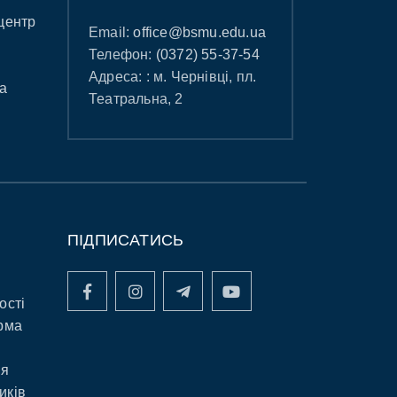
центр
Email:
office@bsmu.edu.ua
Телефон:
(0372) 55-37-54
Адреса: : м. Чернівці, пл.
а
Театральна, 2
ПІДПИСАТИСЬ
ості
рма
ня
иків