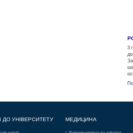
Р
3 
до
За
шв
ос
По
П ДО УНІВЕРСИТЕТУ
МЕДИЦИНА
альності
Університетська клініка