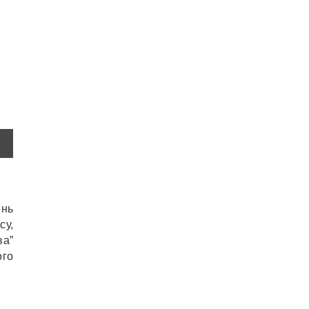
ень
су,
а”
го
дри
ук
го