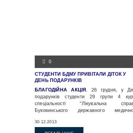
0
СТУДЕНТИ БДМУ ПРИВІТАЛИ ДІТОК У
ДЕНЬ ПОДАРУНКІВ
БЛАГОДІЙНА АКЦІЯ
. 26 грудня, у Д
подарунків студенти 29 групи 4 кур
спеціальності “Лікувальна справ
Буковинського державного медично
університету та їх куратор, асистент кафе
30.12.2013
внутрішньої медицини – Тетяна Безр
завітати до вихованців Чернівецько