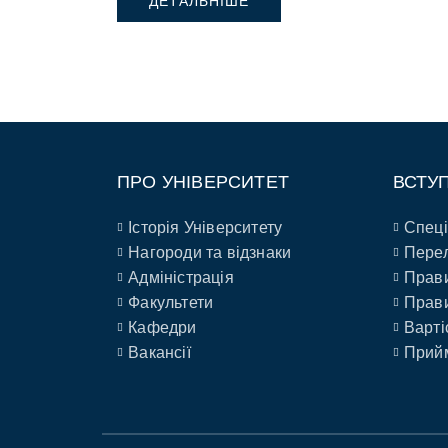
ДЕТАЛЬНІШЕ
дитячого будинку “Сонечко”.
ПРО УНІВЕРСИТЕТ
ВСТУ
Історія Університету
Спеці
Нагороди та відзнаки
Перел
Адміністрація
Прави
Факультети
Прави
Кафедри
Варті
Вакансії
Прийм