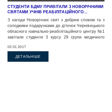
СТУДЕНТИ БДМУ ПРИВІТАЛИ З НОВОРІЧНИМИ
СВЯТАМИ УЧНІВ РЕАБІЛІТАЦІЙНОГО…
З нагоди Новорічних свят з добрим словом та з
солодкими подарунками до діточок Чернівецького
обласного навчально-реабілітаційного центру №1
завітали студенти 3 курсу 29 групи медичного
факультету № 2 (куратор – асистент кафедри
03.01.2017
патологічної анатомії Іліка Віталій).
ДЕТАЛЬНІШЕ