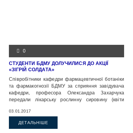
0
СТУДЕНТИ БДМУ ДОЛУЧИЛИСЯ ДО АКЦІЇ
«ЗІГРІЙ СОЛДАТА»
Співробітники кафедри фармацевтичної ботаніки
та фармакогнозії БДМУ за сприяння завідувача
кафедри, професора Олександра Захарчука
передали лікарську рослинну сировину (квіти
липи, плоди смородини чорної, шипшини та
03.01.2017
горобини звичайної, ісландський мох) для
оздоровлення Захисників в зоні ведення АТО.
ДЕТАЛЬНІШЕ