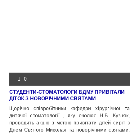
0
СТУДЕНТИ-СТОМАТОЛОГИ БДМУ ПРИВІТАЛИ
ДІТОК З НОВОРІЧНИМИ СВЯТАМИ
Щорічно співробітники кафедри хірургічної та
дитячої стоматології , яку очолює Н.Б. Кузняк,
проводить акцію з метою привітати дітей сиріт з
Днем Святого Миколая та новорічними святами,
котрі проживають у притулку за адресою м.