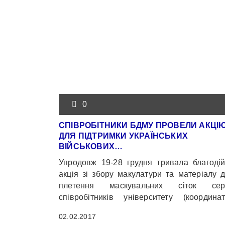
0
СПІВРОБІТНИКИ БДМУ ПРОВЕЛИ АКЦІ
ДЛЯ ПІДТРИМКИ УКРАЇНСЬКИХ
ВІЙСЬКОВИХ…
Упродовж 19-28 грудня тривала благоді
акція зі збору макулатури та матеріалу 
плетення маскувальних сіток сер
співробітників університету (координа
акції – Сахацька І.М., асистент кафе
02.02.2017
фармацевтичної ботаніки та фармакогнозії)