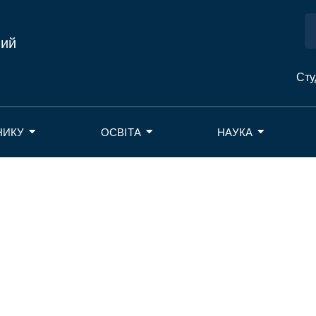
ний
Сту
НИКУ
ОСВІТА
НАУКА