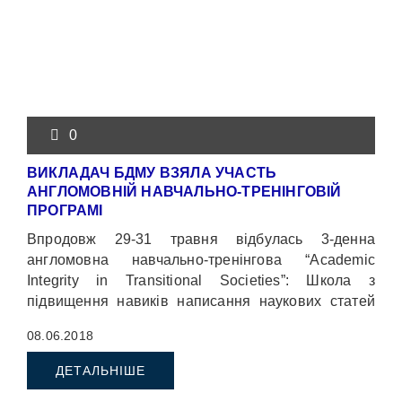
0
ВИКЛАДАЧ БДМУ ВЗЯЛА УЧАСТЬ
АНГЛОМОВНІЙ НАВЧАЛЬНО-ТРЕНІНГОВІЙ
ПРОГРАМІ
Впродовж 29-31 травня відбулась 3-денна
англомовна навчально-тренінгова “Academic
Integrity in Transitional Societies”: Школа з
підвищення навиків написання наукових статей
для викладачів. Програма спрямована на
08.06.2018
підвищення професійних навичок англомовного
академічного письма.
ДЕТАЛЬНІШЕ