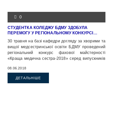
0
СТУДЕНТКА КОЛЕДЖУ БДМУ ЗДОБУЛА
ПЕРЕМОГУ У РЕГІОНАЛЬНОМУ КОНКУРСІ…
30 травня на базі кафедри догляду за хворими та
вищої медсестринської освіти БДМУ проведений
регіональний конкурс фахової майстерності
«Краща медична сестра-2018» серед випускників
медичних коледжів області та БДМУ зі
08.06.2018
спеціальності «Сестринська справа» (ОКР
«молодший спеціаліст»).
ДЕТАЛЬНІШЕ