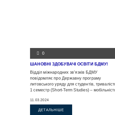
0
ШАНОВНІ ЗДОБУВАЧІ ОСВІТИ БДМУ!
Відділ міжнародних зв’язків БДМУ
повідомляє про Державну програму
литовського уряду для студентів, триваліс
1 семестр (Short-Term Studies) – мобільніст
в якій здобувачі освіти нашого ЗВО […]
11.03.2024
ДЕТАЛЬНІШЕ