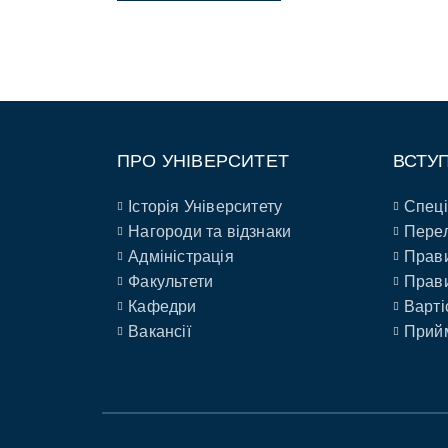
ПРО УНІВЕРСИТЕТ
ВСТУ
Історія Університету
Спеці
Нагороди та відзнаки
Перел
Адміністрація
Прави
Факультети
Прави
Кафедри
Варті
Вакансії
Прийм