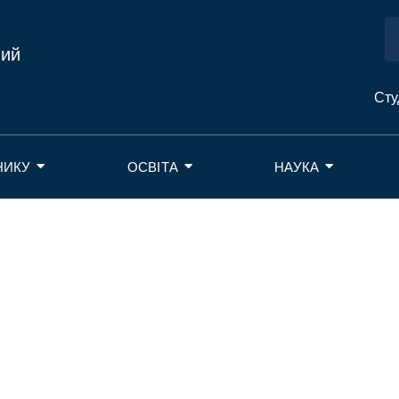
ний
Сту
НИКУ
ОСВІТА
НАУКА