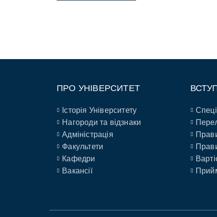
ПРО УНІВЕРСИТЕТ
ВСТУ
Історія Університету
Спеці
Нагороди та відзнаки
Перел
Адміністрація
Прави
Факультети
Прави
Кафедри
Варті
Вакансії
Прийм