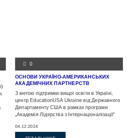
0
ОСНОВИ УКРАЇНО-АМЕРИКАНСЬКИХ
АКАДЕМІЧНИХ ПАРТНЕРСТВ
10
З метою підтримки вищої освіти в Україні,
я
центр EducationUSA Ukraine від Державного
Департаменту США в рамках програми
м
„Академія Лідерства з Інтернаціоналізації“
[…]
22-23 листопада провів тренінг […]
04.12.2024