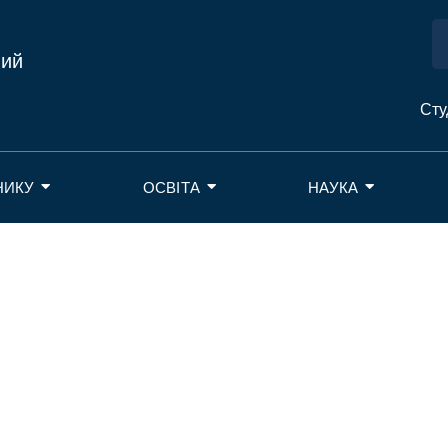
ний
Сту
НИКУ
ОСВІТА
НАУКА