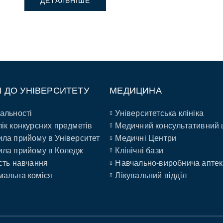
ДЕТАЛЬНІШЕ
П ДО УНІВЕРСИТЕТУ
МЕДИЦИНА
альності
Університетська клініка
ік конкурсних предметів
Медичний консультативний 
ла прийому в Університет
Медичні Центри
ла прийому в Коледж
Клінічні бази
сть навчання
Навчально-виробнича аптек
альна коміся
Лікувальний відділ