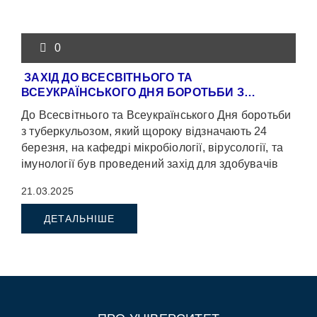
0
ЗАХІД ДО ВСЕСВІТНЬОГО ТА
ВСЕУКРАЇНСЬКОГО ДНЯ БОРОТЬБИ З…
До Всесвітнього та Всеукраїнського Дня боротьби
з туберкульозом, який щороку відзначають 24
березня, на кафедрі мікробіології, вірусології, та
імунології був проведений захід для здобувачів
медичної […]
21.03.2025
ДЕТАЛЬНІШЕ