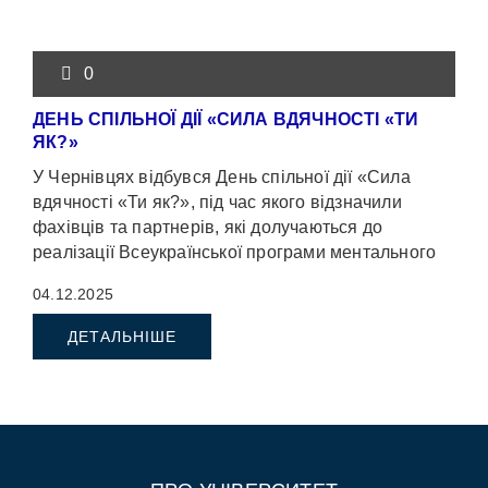
0
ДЕНЬ СПІЛЬНОЇ ДІЇ «СИЛА ВДЯЧНОСТІ «ТИ
ЯК?»
У Чернівцях відбувся День спільної дії «Сила
вдячності «Ти як?», під час якого відзначили
фахівців та партнерів, які долучаються до
реалізації Всеукраїнської програми ментального
здоров’я […]
04.12.2025
ДЕТАЛЬНІШЕ