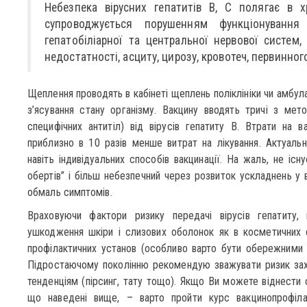
Небезпека вірусних гепатитів В, С полягає в х
супроводжується порушенням функціонування 
гепатобіліарної та центральної нервової систем,
недостатності, асциту, цирозу, кровотеч, первинного
Щеплення проводять в кабінеті щеплень поліклініки чи амбул
з’ясування стану організму. Вакцину вводять тричі з мет
специфічних антитіл) від вірусів гепатиту В. Втрати на в
приблизно в 10 разів менше витрат на лікування. Актуаль
навіть індивідуальних способів вакцинації. На жаль, не існ
обертів” і більш небезпечний через розвиток ускладнень у в
обмаль симптомів.
Враховуючи фактори ризику передачі вірусів гепатиту,
ушкодження шкіри і слизових оболонок як в косметичних с
профілактичних установ (особливо варто бути обережними пр
Підростаючому поколінню рекомендую зважувати ризик захв
тенденціям (пірсинг, тату тощо). Якщо Ви можете віднести 
що наведені вище, – варто пройти курс вакцинопрофіла