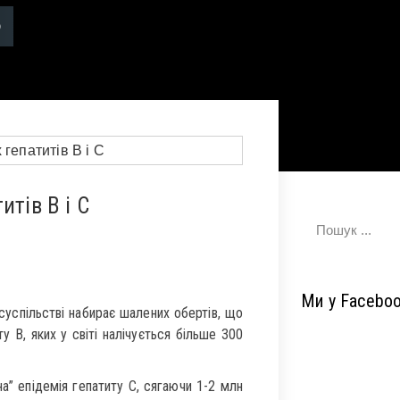
итів В і С
Ми у Facebo
суспільстві набирає шалених обертів, що
ту В, яких у світі налічується більше 300
на” епідемія гепатиту С, сягаючи 1-2 млн