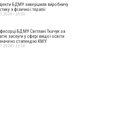
денти БДМУ завершили виробничу
ктику з фізичної терапії
07.2026
15:20
фесорці БДМУ Світлані Ткачук за
атні заслуги у сфері вищої освіти
значено стипендію КМУ
07.2026
12:18