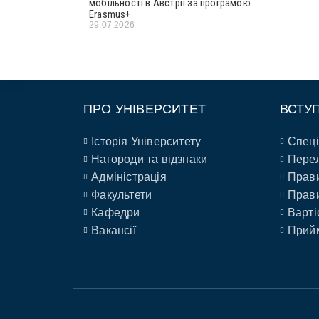
мобільності в Австрії за програмою
Erasmus+
29.07.2026
ПРО УНІВЕРСИТЕТ
ВСТУ
Історія Університету
Спеці
Нагороди та відзнаки
Перел
Адміністрація
Прави
Факультети
Прави
Кафедри
Варті
Вакансії
Прийм