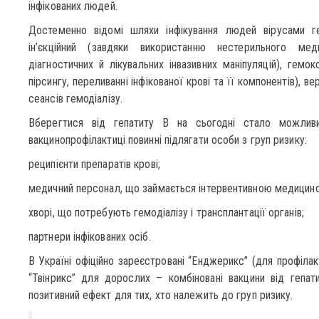
інфікованих людей.
Достеменно відомі шляхи інфікування людей вірусами г
ін’єкційний (завдяки використанню нестерильного мед
діагностичних й лікувальних інвазивних маніпуляцій), гемок
пірсингу, переливанні інфікованої крові та її компонентів), ве
сеансів гемодіалізу.
Вберегтися від гепатиту В на сьогодні стало можлив
вакцинопрофілактиці повинні підлягати особи з груп ризику:
реципієнти препаратів крові;
медичний персонал, що займається інтервентивною медицин
хворі, що потребують гемодіалізу і трансплантації органів;
партнери інфікованих осіб.
В Україні офіційно зареєстровані “Енджерикс” (для профілакт
“Твінрикс” для дорослих – комбіновані вакцини від гепат
позитивний ефект для тих, хто належить до груп ризику.