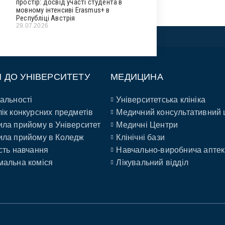
простір: досвід участі студента в
мовному інтенсиві Erasmus+ в
Республіці Австрія
29.07.2026
П ДО УНІВЕРСИТЕТУ
МЕДИЦИНА
альності
Університетська клініка
ік конкурсних предметів
Медичний консультативний 
ла прийому в Університет
Медичні Центри
ла прийому в Коледж
Клінічні бази
сть навчання
Навчально-виробнича аптек
альна коміся
Лікувальний відділ