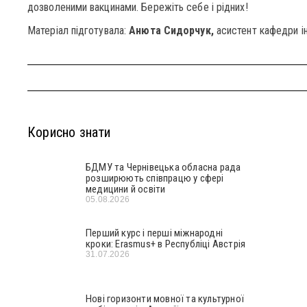
дозволеними вакцинами. Бережіть себе і рідних!
Матеріал підготувала:
Анюта Сидорчук,
асистент кафедри ін
Корисно знати
БДМУ та Чернівецька обласна рада
розширюють співпрацю у сфері
медицини й освіти
05.08.2026
Перший курс і перші міжнародні
кроки: Erasmus+ в Республіці Австрія
31.07.2026
Нові горизонти мовної та культурної