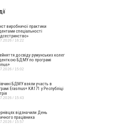
ії
ист виробничої практики
дентами спеціальності
дсестринство»
07.2026
16:22
ейняття досвіду румунських колег
денткою БДМУ по програмі
smus+
07.2026
15:02
івчині БДМУ взяли участь в
грамі Erasmus+ KA171 у Республіці
трія
07.2026
15:43
ернівцях відзначили День
ичного працівника
07.2026
15:57