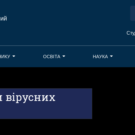
ний
Сту
НИКУ
ОСВІТА
НАУКА
 вірусних