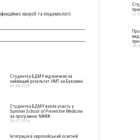
Сту
пра
фекційних хвороб та епідеміології
22.
Про
вид
при
29.
Студентку БДМУ відзначили за
найвищий результат НМТ на Буковині
05.08.2026
Студентка БДМУ взяла участь у
Summer School of Preventive Medicine
за програмою NAWA
30.07.2026
Інтеграція в європейський освітній