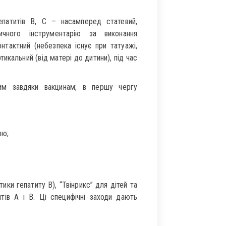
епатитів В, С – насамперед статевий,
ичного інструментарію за виконання
онтактний (небезпека існує при татуажі,
ртикальний (від матері до дитини), під час
им завдяки вакцинам; в першу чергу
ою;
ики гепатиту В), “Твінрикс” для дітей та
итів А і В. Ці специфічні заходи дають