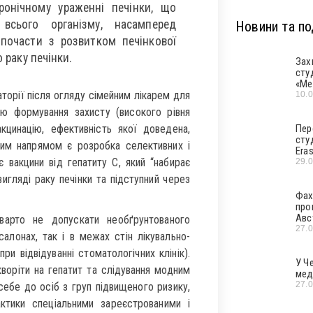
ронічному ураженні печінки, що
всього організму, насамперед
Новини та под
 почасти з розвитком печінкової
 раку печінки.
Зах
сту
«Ме
аторії після огляду сімейним лікарем для
10.
ою формування захисту (високого рівня
акцинацію, ефективність якої доведена,
Пер
сту
ним напрямом є розробка селективних і
Era
ує вакцини від гепатиту С, який “набирає
29.
игляді раку печінки та підступний через
Фах
про
Авс
 варто не допускати необґрунтованого
27.
алонах, так і в межах стін лікувально-
и відвідуванні стоматологічних клінік).
У Ч
оріти на гепатит та слідування модним
мед
27.
себе до осіб з груп підвищеного ризику,
ктики спеціальними зареєстрованими і