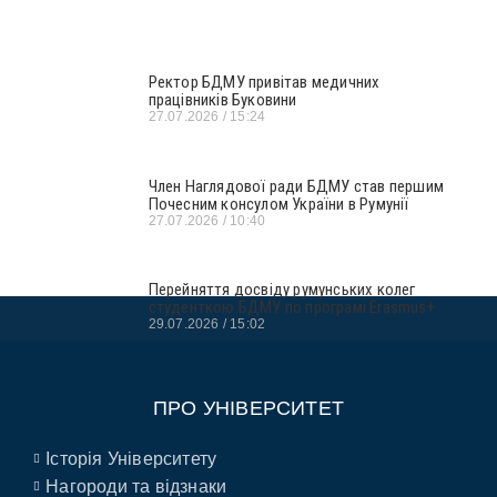
Ректор БДМУ привітав медичних
працівників Буковини
27.07.2026
15:24
Член Наглядової ради БДМУ став першим
Почесним консулом України в Румунії
27.07.2026
10:40
Перейняття досвіду румунських колег
студенткою БДМУ по програмі Erasmus+
29.07.2026
15:02
ПРО УНІВЕРСИТЕТ
Історія Університету
Нагороди та відзнаки