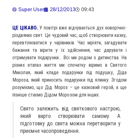
Super User
28/12/2013
09:43
ЦЕ ЦІКАВО.
У повітрі вже відчувається дух новорічно-
різдвяних свят. Це чудовий час, щоб створювати казку,
перевтілюватися у чарівників. Час мріяти, загадувати
бажання та вірити у їх здійснення, час дарувати і
отримувати подарунки… Всі ми родом з дитинства. На
різних етапах життя ми спочатку віримо в Святого
Миколая, який кладе подарунки під подушку, Діда
Мороза, який приносить подарунки під ялинку. Згодом
розуміємо, що Дід Мороз – це казковий герой, а ще
пізніше стаємо Дідом Морозом для інших.
Свято залежить від святкового настрою,
який варто створювати самому. А
підготовку до свята можна перетворити у
приємне часопроведення.