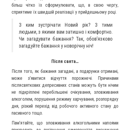
більш чітко їх сформулювати, що, в свою чергу,
сприятиме їх швидшій реалізації у прийдешньому році.
З ким зустрічати Новий рік? З тими
людьми, з якими вам затишно і комфортно.
Чи загадувати бажання? Так, обов’язково
загадуйте бажання у новорічну ніч!
Після свята…
Після того, як бажання загадані, а подарунки отримані,
може з’явитися відчуття порожнечі. Причинами
післясвяткових депресивних станів можуть бути нічим
не підкріплені перебільшені очікування, зловживання
алкоголем, порушення режиму харчування, розпорядку
дня, різкий перехід від робочого активного стану до
пасивного тощо.
Пам’ятайте, що зловживання алкогольними напоями
призводить до погіршення самопочуття, виснаження