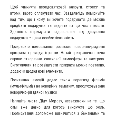
Щоб уникнути передсвяткової напруги, стресу та
втоми, варто спланувати час. Заздалегідь поміркуйте
над тим, що і кому ви хочете подарувати, де можна
придбати подарунки та виділіть на це час і кошти.
Здатність отримувати задоволення від дарування
подарунків – цінна особистісна якість.
Прикрасьте помешкання, розвісьте новорічно-різдвяні
прикраси, гірлянди, іграшки. Нехай прикрашена оселя
сприяє створенню святкової атмосфери та настрою.
Виготовляти та розвішувати прикраси можна поетапно,
додаючи щодня нові елементи.
Позитивних емоцій додає також перегляд фільмів
(мультфільмів) на новорічну тематику, прослуховування
новорічно-різдвяної музики.
Напишіть листа Діду Морозу, незважаючи на те, що
самі вже давно для когось виконуєте цю роль.
Прописування допоможе визначитися з бажаннями та