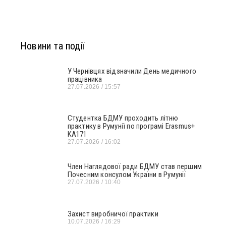
Новини та події
У Чернівцях відзначили День медичного
працівника
27.07.2026
15:57
Студентка БДМУ проходить літню
практику в Румунії по програмі Erasmus+
KA171
27.07.2026
16:02
Член Наглядової ради БДМУ став першим
Почесним консулом України в Румунії
27.07.2026
10:40
Захист виробничої практики
10.07.2026
16:29