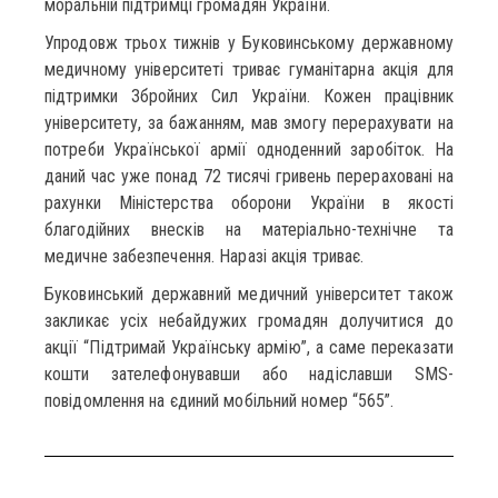
моральній підтримці громадян України.
Упродовж трьох тижнів у Буковинському державному
медичному університеті триває гуманітарна акція для
підтримки Збройних Сил України. Кожен працівник
університету, за бажанням, мав змогу перерахувати на
потреби Української армії одноденний заробіток. На
даний час уже понад 72 тисячі гривень перераховані на
рахунки Міністерства оборони України в якості
благодійних внесків на матеріально-технічне та
медичне забезпечення. Наразі акція триває.
Буковинський державний медичний університет також
закликає усіх небайдужих громадян долучитися до
акції “Підтримай Українську армію”, а саме переказати
кошти зателефонувавши або надіславши SMS-
повідомлення на єдиний мобільний номер “565”.