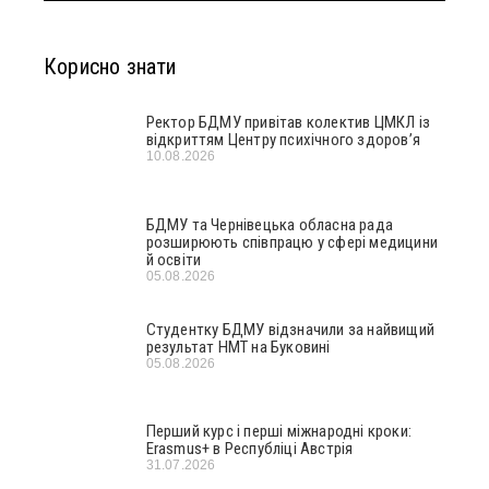
Корисно знати
Ректор БДМУ привітав колектив ЦМКЛ із
відкриттям Центру психічного здоров’я
10.08.2026
БДМУ та Чернівецька обласна рада
розширюють співпрацю у сфері медицини
й освіти
05.08.2026
Студентку БДМУ відзначили за найвищий
результат НМТ на Буковині
05.08.2026
Перший курс і перші міжнародні кроки:
Erasmus+ в Республіці Австрія
31.07.2026