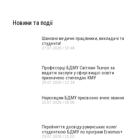
Новини та події
Шановні медичні працівники, викладачі та
студенти!
27.07.2026
10:48
Професорці БДМУ Світлані Ткачук за
видатні заслуги у сфері вищої освіти
призначено стипендію КМУ
29.07.2026
12:18
Науковцям БДМУ присвоєно вчені звання
15.07.2026
16:06
Перейняття досвіду румунських колег
студенткою БДМУ по програмі Erasmus+
29.07.2026
15:02