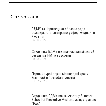
Корисно знати
БДМУ та Чернівецька обласна рада
розширюють співпрацю у сфері медицини
й освіти
05.08.2026
Студентку БДМУ відзначили за найвищий
результат НМТ на Буковині
05.08.2026
Перший курс і перші міжнародні кроки:
Erasmus+ в Республіці Австрія
31.07.2026
Студентка БДМУ взяла участь у Summer
School of Preventive Medicine за програмою
NAWA