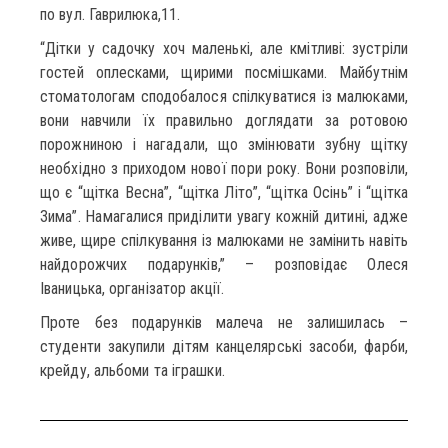
по вул. Гаврилюка,11.
“Дітки у садочку хоч маленькі, але кмітливі: зустріли
гостей оплесками, щирими посмішками. Майбутнім
стоматологам сподобалося спілкуватися із малюками,
вони навчили їх правильно доглядати за ротовою
порожниною і нагадали, що змінювати зубну щітку
необхідно з приходом нової пори року. Вони розповіли,
що є “щітка Весна”, “щітка Літо”, “щітка Осінь” і “щітка
Зима”. Намагалися приділити увагу кожній дитині, адже
живе, щире спілкування із малюками не замінить навіть
найдорожчих подарунків,” – розповідає Олеся
Іваницька, організатор акції.
Проте без подарунків малеча не залишилась –
студенти закупили дітям канцелярські засоби, фарби,
крейду, альбоми та іграшки.