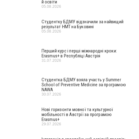
й освіти
05.08.2026
Студентку БДМУ відзначили за найвищий
результат НМТ на Буковині
05.08.2026
Перший курс і перші міжнародні кроки:
Erasmus+ в Республіці Австрія
31.07.2026
Студентка БДМУ взяла участь у Summer
School of Preventive Medicine за програмою
NAWA
30.07.2026
Нові горизонти мовної та культурної
мобільності в Австрії за програмою
Erasmus+
29.07.2026