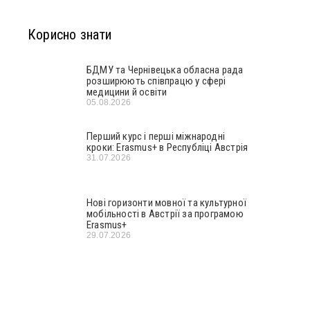
Корисно знати
БДМУ та Чернівецька обласна рада
розширюють співпрацю у сфері
медицини й освіти
05.08.2026
Перший курс і перші міжнародні
кроки: Erasmus+ в Республіці Австрія
31.07.2026
Нові горизонти мовної та культурної
мобільності в Австрії за програмою
Erasmus+
29.07.2026