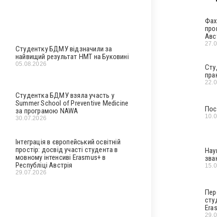
Фах
про
Авс
27.
Студентку БДМУ відзначили за
найвищий результат НМТ на Буковині
05.08.2026
Сту
пра
22.
Студентка БДМУ взяла участь у
Summer School of Preventive Medicine
Пос
за програмою NAWA
10.
30.07.2026
Інтеграція в європейський освітній
простір: досвід участі студента в
Нау
мовному інтенсиві Erasmus+ в
зва
Республіці Австрія
15.
29.07.2026
Пер
сту
Era
29.