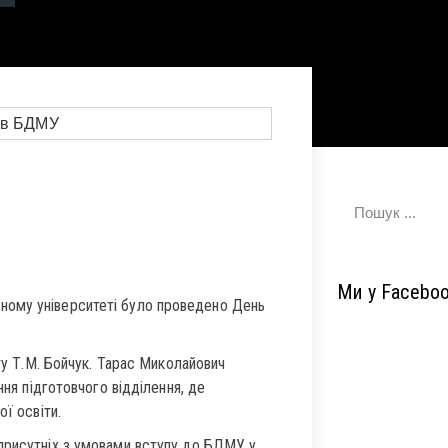
Ми у Facebo
ному університеті було проведено День
ету Т.М. Бойчук. Тарас Миколайович
ння підготовчого відділення, де
ї освіти.
присутніх з умовами вступу до БДМУ у