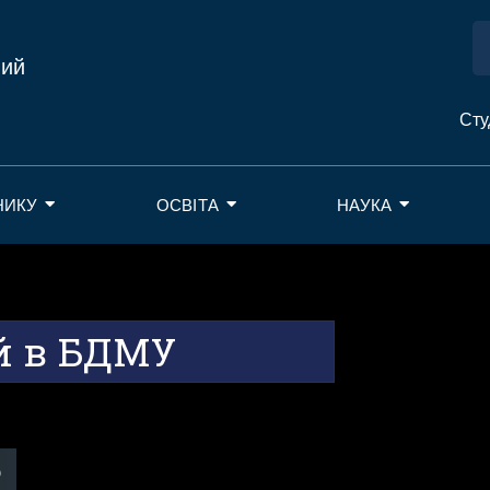
ний
Сту
НИКУ
ОСВІТА
НАУКА
й в БДМУ