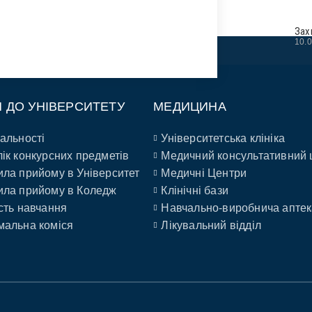
Зах
10.
П ДО УНІВЕРСИТЕТУ
МЕДИЦИНА
альності
Університетська клініка
ік конкурсних предметів
Медичний консультативний 
ла прийому в Університет
Медичні Центри
ла прийому в Коледж
Клінічні бази
сть навчання
Навчально-виробнича аптек
альна коміся
Лікувальний відділ