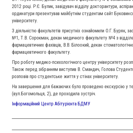
2012 році. Р.Є. Булик, завідувач відділу докторантури, аспіран
ординатури презентував майбутнім студентам сайт Буковин
університету.
З діяльністю факультетів присутніх ознайомили О.Г. Буряк, з
№1, Т.В. Сорокман, декан медичного факультету №4 з відді
фармацевтичних фахівців, В.В. Білоокий, декан стоматологічн
фармацевтичного факультету.
Про роботу медико-психологічного центру університету розпо
Також перед зібранням виступив В. Смандич, Голова Студент
розповів про студентське життя у стінах університету.
На завершення для бажаючих було проведено екскурсію у т
(вул.Богомольця, 2), де проходила зустріч.
Інформаційний Центр Абітурієнта БДМУ