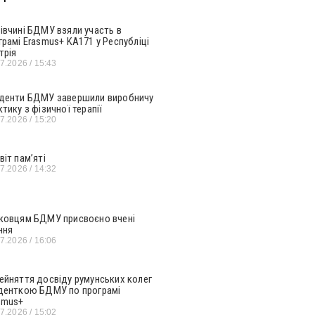
івчині БДМУ взяли участь в
грамі Erasmus+ KA171 у Республіці
трія
07.2026
15:43
денти БДМУ завершили виробничу
ктику з фізичної терапії
07.2026
15:20
віт пам’яті
07.2026
14:32
ковцям БДМУ присвоєно вчені
ння
07.2026
16:06
ейняття досвіду румунських колег
денткою БДМУ по програмі
smus+
07.2026
15:02