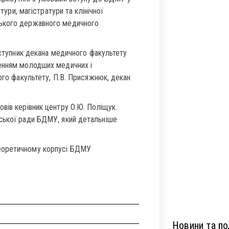
тури, магістратури та клінічної
ського державного медичного
аступник декана медичного факультету
ленням молодших медичних і
ого факультету, П.В. Присяжнюк, декан
вів керівник центру О.Ю. Поліщук.
ської ради БДМУ, який детальніше
еоретичному корпусі БДМУ
Новини та под