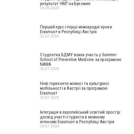
результат НМТ на Буковині
05.08.2026
Перший курс і перші міжнародні кроки:
Erasmus+ в Республіці Австрія
31.07.2026
Студентка БДМУ взяла участь у Summer
School of Preventive Medicine за програмою
NAWA
30.07.2026
Нові горизонти мовної та культурної
мобільності в Австрії за програмою
Erasmus+
29.07.2026
Інтеграція в європейський освітній простір:
досвід участі студента в мовному
інтенсиві Erasmus+ в Республіці Австрія
29.07.2026