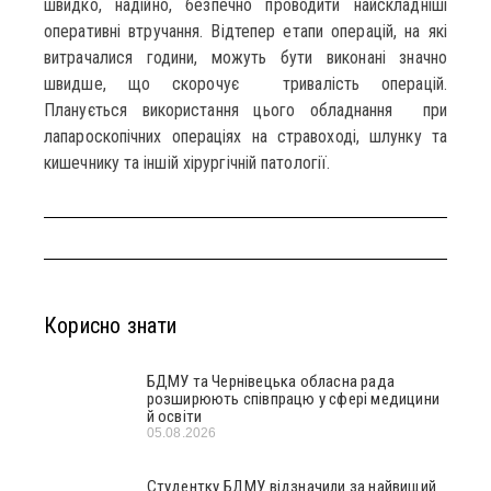
швидко, надійно, безпечно проводити найскладніші
оперативні втручання. Відтепер етапи операцій, на які
витрачалися години, можуть бути виконані значно
швидше, що скорочує тривалість операцій.
Планується використання цього обладнання при
лапароскопічних операціях на стравоході, шлунку та
кишечнику та іншій хірургічній патології.
Корисно знати
БДМУ та Чернівецька обласна рада
розширюють співпрацю у сфері медицини
й освіти
05.08.2026
Студентку БДМУ відзначили за найвищий