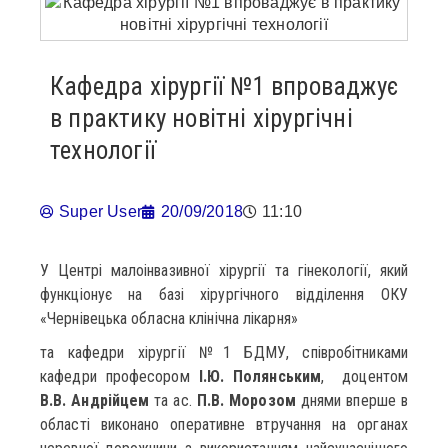
Кафедра хірургії №1 впроваджує
в практику новітні хірургічні
технології
Super User
20/09/2018
11:10
У Центрі малоінвазивної хірургії та гінекології, який
функціонує на базі хірургічного відділення ОКУ
«Чернівецька обласна клінічна лікарня»
та кафедри хірургії №1 БДМУ, співробітниками
кафедри професором
І.Ю. Полянським
, доцентом
В.В. Андрійцем
та ас.
П.В. Морозом
днями вперше в
області виконано оперативне втручання на органах