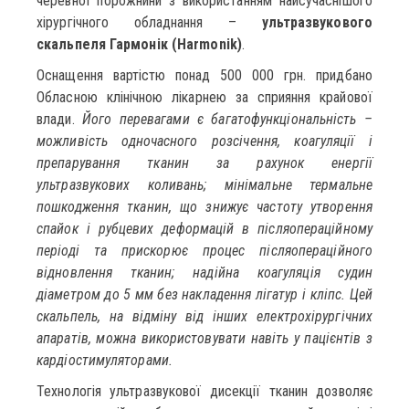
черевної порожнини з використанням найсучаснішого
хірургічного обладнання –
ультразвукового
скальпеля Гармонік (Harmonik)
.
Оснащення вартістю понад 500 000 грн. придбано
Обласною клінічною лікарнею за сприяння крайової
влади.
Його перевагами є багатофункціональність –
можливість одночасного розсічення, коагуляції і
препарування тканин за рахунок енергії
ультразвукових коливань; мінімальне термальне
пошкодження тканин, що знижує частоту утворення
спайок і рубцевих деформацій в післяопераційному
періоді та прискорює процес післяопераційного
відновлення тканин; надійна коагуляція судин
діаметром до 5 мм без накладення лігатур і кліпс. Цей
скальпель, на відміну від інших електрохірургічних
апаратів, можна використовувати навіть у пацієнтів з
кардіостимуляторами.
Технологія ультразвукової дисекції тканин дозволяє