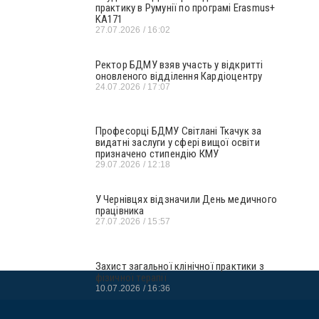
практику в Румунії по програмі Erasmus+
KA171
27.07.2026
16:02
Ректор БДМУ взяв участь у відкритті
оновленого відділення Кардіоцентру
24.07.2026
17:07
Професорці БДМУ Світлані Ткачук за
видатні заслуги у сфері вищої освіти
призначено стипендію КМУ
29.07.2026
12:18
У Чернівцях відзначили День медичного
працівника
27.07.2026
15:57
Захист загальної клінічної практики з
фізичної терапії
10.07.2026
16:36