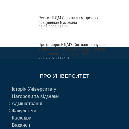
Ректор БДМУ привітав медичних
працівників Буковини
27.07.2026
15:24
Професорці БДМУ Світлані Ткачук за
видатні заслуги у сфері вищої освіти
призначено стипендію КМУ
29.07.2026
12:18
ПРО УНІВЕРСИТЕТ
Історія Університету
Нагороди та відзнаки
Адміністрація
Факультети
Кафедри
Вакансії