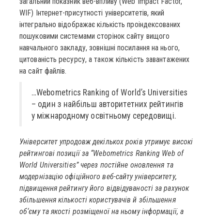
загальний показник веб-впливу (Web Impact Factor,
WIF) Інтернет-присутності університетів, який
інтегрально відображає кількість проіндексованих
пошуковими системами сторінок сайту вищого
навчального закладу, зовнішні посилання на нього,
цитованість ресурсу, а також кількість завантажених
на сайт файлів.
…Webometrics Ranking of World’s Universities
– один з найбільш авторитетних рейтингів
у міжнародному освітньому середовищі.
Університет упродовж декількох років утримує високі
рейтингові позиції за “Webometrics Ranking Web of
World Universities” через постійне оновлення та
модернізацію офіційного веб-сайту університету,
підвищення рейтингу його відвідуваності за рахунок
збільшення кількості користувачів й збільшення
об‘єму та якості розміщеної на ньому інформації, а