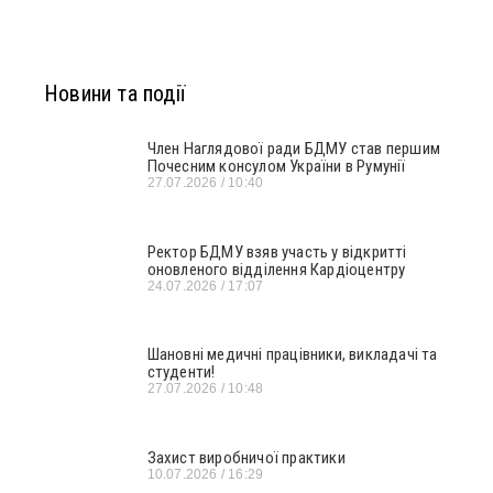
Новини та події
Член Наглядової ради БДМУ став першим
Почесним консулом України в Румунії
27.07.2026
10:40
Ректор БДМУ взяв участь у відкритті
оновленого відділення Кардіоцентру
24.07.2026
17:07
Шановні медичні працівники, викладачі та
студенти!
27.07.2026
10:48
Захист виробничої практики
10.07.2026
16:29