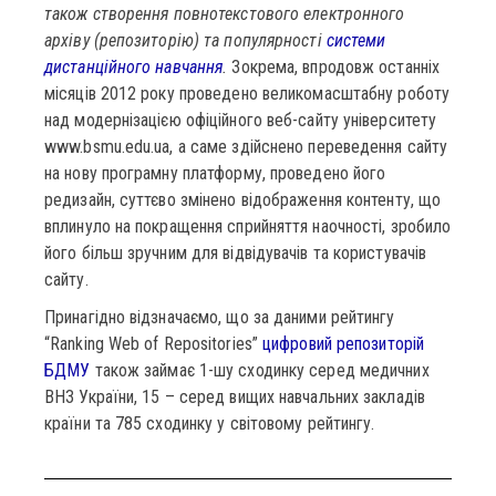
також створення повнотекстового електронного
архіву (репозиторію) та популярності
системи
дистанційного навчання
.
Зокрема, впродовж останніх
місяців 2012 року проведено великомасштабну роботу
над модернізацією офіційного веб-сайту університету
www.bsmu.edu.ua, а саме здійснено переведення сайту
на нову програмну платформу, проведено його
редизайн, суттєво змінено відображення контенту, що
вплинуло на покращення сприйняття наочності, зробило
його більш зручним для відвідувачів та користувачів
сайту.
Принагідно відзначаємо, що за даними рейтингу
“Ranking Web of Repositories”
цифровий репозиторій
БДМУ
також займає 1-шу сходинку серед медичних
ВНЗ України, 15 – серед вищих навчальних закладів
країни та 785 сходинку у світовому рейтингу.