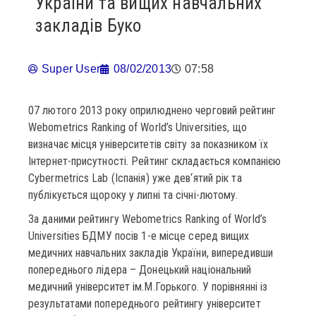
України та вищих навчальних
закладів Буко
Super User
08/02/2013
07:58
07 лютого 2013 року оприлюднено черговий рейтинг
Webometrics Ranking of World’s Universities, що
визначає місця університетів світу за показником їх
Інтернет-присутності. Рейтинг складається компанією
Cybermetrics Lab (Іспанія) уже дев‘ятий рік та
публікується щороку у липні та січні-лютому.
За даними рейтингу Webometrics Ranking of World’s
Universities БДМУ посів 1-е місце серед вищих
медичних навчальних закладів України, випередивши
попереднього лідера – Донецький національний
медичний університет ім.М.Горького. У порівнянні із
результатами попереднього рейтингу університет