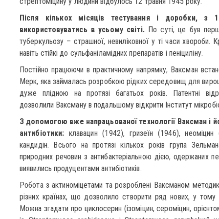
стрептоміцину у людини відбулось 12 травня 1945 року.
Після кількох місяців тестування і доробки, з 
використовуватись в усьому світі.
По суті, це був перш
туберкульозу – страшної, невиліковної у ті часи хвороби. Крі
навіть стійкі до сульфаніламідних препаратів і пеніциліну.
Постійно працюючи в практичному напрямку, Ваксман встанов
Мерк, яка займалась розробкою рідких середовищ для вирощу
дуже плідною на протязі багатьох років. Патентні відра
дозволили Ваксману в подальшому відкрити Інститут мікробіо
З допомогою вже напрацьованої технології Ваксман і йог
антибіотики:
клавацин (1942), гризеїн (1946), неоміцин 
кандидін. Всього на протязі кількох років група 3ельма
природних речовин з антибактеріальною дією, одержаних пер
виявились продуцентами антибіотиків.
Робота з актиноміцетами та розроблені Ваксманом методики
різних країнах, що дозволило створити ряд нових, у тому ч
Можна згадати про циклосерин (ізоміцин, сероміцин, орієнтом