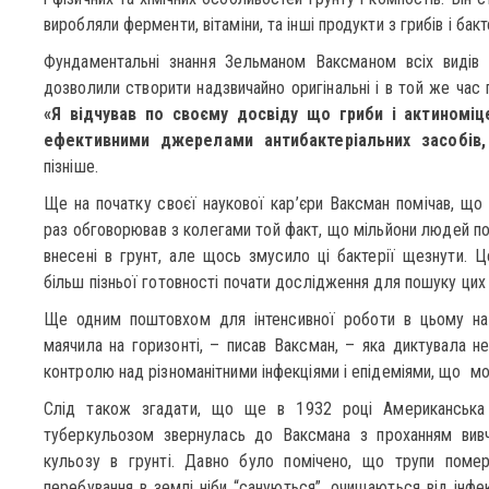
виробляли ферменти, вітаміни, та інші продукти з грибів і бакт
Фундаментальні знання Зельманом Ваксманом всіх видів мі
дозволили створити надзвичайно оригінальні і в той же час 
«Я відчував по своєму досвіду що гриби і актиномі
ефективними джерелами антибактеріальних засобів, 
пізніше.
Ще на початку своєї наукової кар’єри Ваксман помічав, що п
раз обговорював з коле­гами той факт, що мільйони людей по
внесені в грунт, але щось змусило ці бактерії щезнути. 
більш пізньої готовності почати дослідження для пошуку цих 
Ще одним поштовхом для інтенсивної роботи в цьому напр
маячила на горизонті, – писав Ваксман, – яка диктувала не
контролю над різноманітними інфекціями і епідеміями, що мо
Слід також згадати, що ще в 1932 році Американська н
туберкульозом звернулась до Ваксмана з проханням вивч
кульозу в грунті. Давно було помічено, що трупи помер
перебування в землі ніби “сануються”, очищаються від інфек