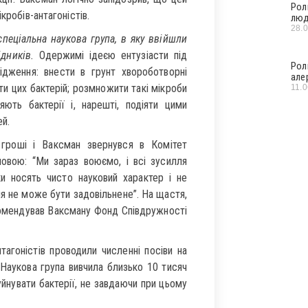
Рол
кробів-антагоністів.
люд
28.
пеціальна наукова група, в яку ввійшли
дників.
Одержимі ідеєю ентузіасти під
Рол
джен­ня: внести в грунт хвороботворні
але
ти цих бактерій; розмножити такі мікроби
11.
яють бактерії і, нарешті, подіяти цими
ей.
 гроші і Ваксман звернувся в Комітет
мовою: “Ми зараз воюємо, і всі зусилля
ки носять чисто науковий характер і не
ня не може бути задовільнене”. На щастя,
комен­дував Ваксману Фонд Співдружності
агоністів проводили численні посіви на
. Наукова група вивчила близько 10 тисяч
руйнувати бактерії, не завдаючи при цьому