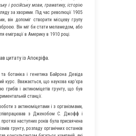
ку і російську мови, граматику, історію
ляду за хворими. Під час революції 1905
оми, він допоміг створити місцеву групу
зброєю. Він міг би стати меламедом, або
ля еміграції в Америку в 1910 році.
в цитату із Апокріфа.
та ботаніка і генетика Байрона Девіда
й курс. Вважається, що наукова кар’єра
 грибів і актиноміцетів грунту, що був
иментальній станції.
оботи з актиноміцетами і з організмами,
н співпрацював з Джекобом С. Джофф і
 протязі наступних років була присвячена
змів грунту, розпаду органічних останків
став консультантом багатьох компаній, які