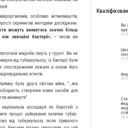
ерій.
Кваліфікован
крорганізмів, особливо актиноміцетів,
прості скринінгові методики досліджень.
Які
цети можуть виявитись значно більш
ада
14.
ніж звичайні бактерії»
, – писав він
Цік
атогенні мікроби гинуть у грунті. Він не
сно
13.
мерли від туберкульозу, їх бактерії були
Це спостереження лежало в основі його
відповідальних агентів.
Фер
26.
ямку була друга світова війна, “…яка
обхідність створення нових засобів для
гли виникнути”.
Сти
мед
аціо­нальна ассоціація по боротьбі з
люд
стій
ити процес руйнування палички тубер­
18.
лих від туберкульозу після тривалого
ції. Ваксман логічно запідозрив, що цей