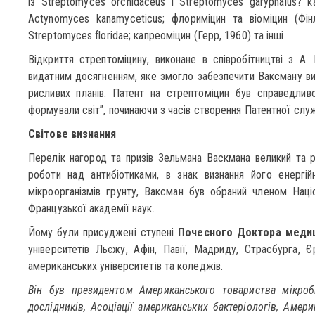
із Streptomyces orchidaceus і Streptomyces garyphalus? ка
Actynomyces kanamyceticus; флориміцин та віоміцин (Фін
Streptomyces floridae; капреоміцин (Герр, 1960) та інші.
Відкриття стрептоміцину, виконане в співробітництві з А
видатним досягненням, яке змогло забезпечити Ваксману ви
рисливих планів. Патент на стрептоміцин був справедлив
формували світ”, починаючи з часів створення Патентної слу
Світове визнання
Перелік нагород та призів Зельмана Васкмана великий та рі
роботи над антибіотиками, в знак визнання його енергі
мікроорганізмів грунту, Ваксман був обраний членом Наці
Французької академії наук.
Йому були присуджені ступені
Почесного Доктора меди
університетів Льєжу, Афін, Павії, Мадриду, Страсбурга, Є
американських університетів та коледжів.
Він був президентом Американського товариства мікробіо
дослідників, Асоціації американських бактеріологів, Амери