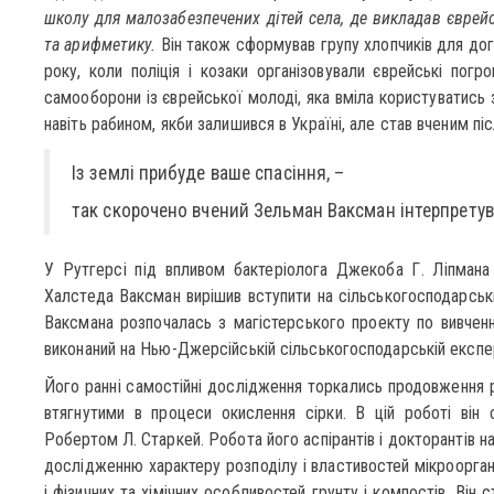
школу для малозабезпечених дітей села, де викладав єврейсь
та арифметику.
Він також сформував групу хлопчиків для дог
року, коли поліція і козаки організовували єврейські погр
самооборони із єврейської молоді, яка вміла користуватись 
навіть рабином, якби залишився в Україні, але став вченим піс
Із землі прибуде ваше спасіння, –
так скорочено вчений Зельман Ваксман інтерпретува
У Рутгерсі під впливом бактеріолога Джекоба Г. Ліпмана 
Халстеда Ваксман вирішив вступити на сільськогосподарськи
Ваксмана розпочалась з магістерського проекту по вивченню
виконаний на Нью-Джерсійській сільськогосподарській експер
Його ранні самостійні дослідження торкались продовження р
втягнутими в процеси окислення сірки. В цій роботі ві
Робертом Л. Старкей. Робота його аспірантів і докторантів на
дослідженню характеру розподілу і властивостей мікрооргані
і фізичних та хімічних особливостей грунту і компостів. Він 