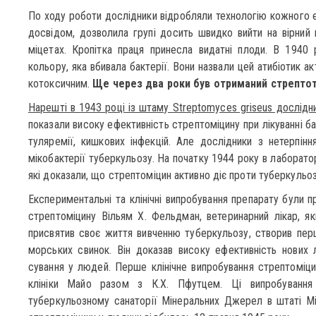
По ходу роботи дослідники відробляли технологію кожного ет
досвідом, дозволила групі до­сить швидко вийти на вірний 
міцетах. Кропітка праця принесла видатні плоди. В 1940 
кольору, яка вбивала бактерії. Вони назвали цей атибіотик ак
котоксичним.
Ще через два роки був отриманий стрепто
Нарешті в 1943 році із штаму Streptomyces griseus дослідн
показали високу ефективність стрептоміцину при лікуванні б
туляремії, киш­кових інфекцій. Але дослідники з нетерпінн
мікобактерії туберкульозу. На початку 1944 року в лаборато
які доказали, що стрептоміцин активно діє проти туберкульозн
Експериментальні та клінічні випробування препарату були пр
стрептоміцину Вільям X. Фельдман, ветеринарний лікар, яки
присвятив своє життя вивченню туберкульозу, створив пе
морських свинок. Він доказав високу ефективність нових л
сування у людей. Перше клінічне випробування стрептоміци
клініки Майо разом з К.Х. Пфутцем. Ці випробуванн
туберкульозному санаторії Мінеральних Джерел в штаті Мі