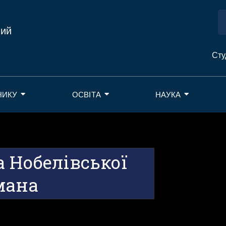
ний
Сту
НИКУ
ОСВІТА
НАУКА
 Нобелівської
мана