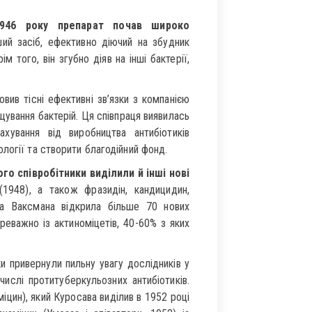
1946 року препарат почав широко
ий засіб, ефективно діючий на збудник
м того, він згубно діяв на інші бактерії,
ив тісні ефективні зв’язки з компанією
вання бактерій. Ця співпраця виявилась
хуван­ня від виробництва антибіотиків
логії та створити благодійний фонд.
о спів­робітники виділили й інші нові
(1948), а також фразидін, кандицидин,
на Ваксмана відкрила більше 70 нових
еважно із актиноміцетів, 40-60% з яких
 привернули пильну увагу дослідників у
ислі протитуберкульозних антибіотиків.
іцин), який Куросава виділив в 1952 році