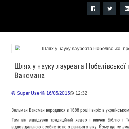
Шлях у науку лауреата Нобелівської 
Ваксмана
Super User
16/05/2015
12:32
Зельман Ваксман народився в 1888 році і виріс в українськом
Там він відвідував традиційний хедер і вивчав Біблію і 
відповідальною особистістю з раннього віку.
Йому ще не вип