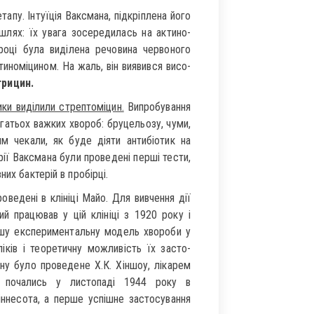
апу. Інтуїція Ваксмана, підкріплена його
шлях: їх увага зосередилась на актино­
році була виділена речовина червоного
тиноміцином. На жаль, він виявився висо­
трицин.
ики виділили стрептоміцин.
Випробування
агатьох важких хвороб: бруцельозу, чуми,
ям чекали, як буде діяти антибіотик на
рії Ваксмана були проведені перші тести,
их бактерій в пробірці.
оведені в клініці Майо. Для вивчення дії
й працював у цій клініці з 1920 року і
ршу експериментальну модель хвороби у
іків і теоретичну можливість їх засто­
ну було проведене Х.К. Хіншоу, лікарем
я почались у листопаді 1944 року в
ннесота, а перше успішне застосування