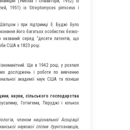
наміцин (Умезаа і співавтори, 1952) із
лей, 1951) із Streptomyces pimiceus і
. Шатцом і при підтримці Е. Буджі було
конання його багатьох особистих безко­
о названий серед “десяти патентів, що
жби США в 1823 році.
зноманітний. Ще в 1942 році, у розпалі
йних досліджень і роботи по вивченню
ональної академії наук США та пізніше
цини
,
науки, сільського господарства
русалиму, Готінгема, Перуджі і кількох
логів, членом національної Асоціації
канської наукової спілки ґрунтознавців,