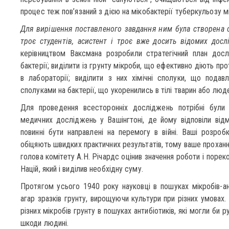
процес теж пов’язаний з дією на мікобактерії туберкульозу мі
Для вирішення поставленого завдання ним була створена с
троє студентів, асистент і троє вже досить відомих дослі
керівництвом Ваксмана розробили стратегічний план дослі
бактерії; виділити із грунту мікроби, що ефективно діють про
в лабораторії; виділити з них хімічні сполуки, що подавл
сполуками на бактерії, що укоренились в тілі тварин або люд
Для проведення всесторонніх досліджень потрібні були
медичних досліджень у Вашінгтоні, де йому відповіли від
повинні бути направлені на перемогу в війні. Ваші розроб
обіцяють швидких практичних результа­тів, тому ваше прохан
голова комітету А.Н. Річардс оцінив значення роботи і поре
Націй, який і виділив необхідну суму.
Протягом усього 1940 року науковці в пошуках мікробів-ант
агар зразків грунту, виро­щуючи культури при різних умовах
різних мікробів грунту в пошуках антибіотиків, які могли би 
шкоди людині.