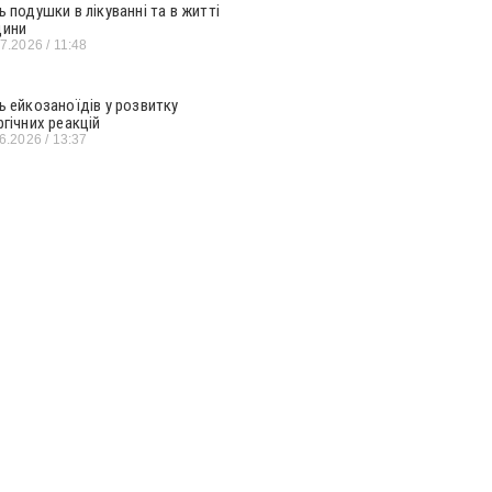
ь подушки в лікуванні та в житті
ини
07.2026
11:48
ь ейкозаноїдів у розвитку
ргічних реакцій
06.2026
13:37