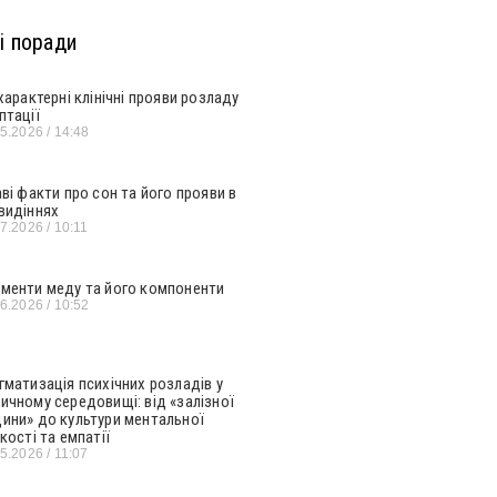
і поради
 характерні клінічні прояви розладу
птації
05.2026
14:48
аві факти про сон та його прояви в
видіннях
07.2026
10:11
менти меду та його компоненти
06.2026
10:52
гматизація психічних розладів у
ичному середовищі: від «залізної
ини» до культури ментальної
кості та емпатії
05.2026
11:07