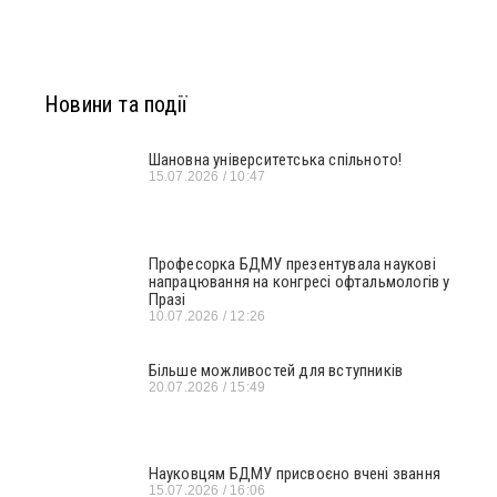
Новини та події
Шановна університетська спільното!
15.07.2026
10:47
Професорка БДМУ презентувала наукові
напрацювання на конгресі офтальмологів у
Празі
10.07.2026
12:26
Більше можливостей для вступників
20.07.2026
15:49
Науковцям БДМУ присвоєно вчені звання
15.07.2026
16:06