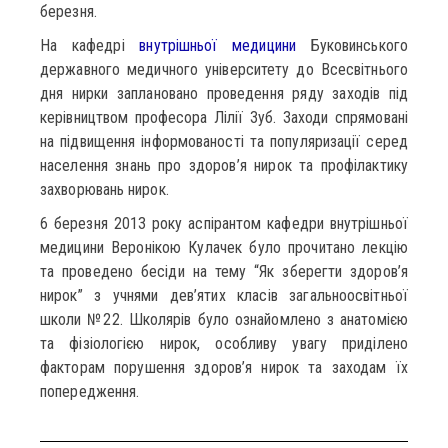
березня.
На кафедрі
внутрішньої медицини
Буковинського
державного медичного університету до Всесвітнього
дня нирки заплановано проведення ряду заходів під
керівництвом професора Лілії Зуб. Заходи спрямовані
на підвищення інформованості та популяризації серед
населення знань про здоров’я нирок та профілактику
захворювань нирок.
6 березня 2013 року аспірантом кафедри внутрішньої
медицини Веронікою Кулачек було прочитано лекцію
та проведено бесіди на тему “Як зберегти здоров’я
нирок” з учнями дев’ятих класів загальноосвітньої
школи №22. Школярів було ознайомлено з анатомією
та фізіологією нирок, особливу увагу приділено
факторам порушення здоров’я нирок та заходам їх
попередження.