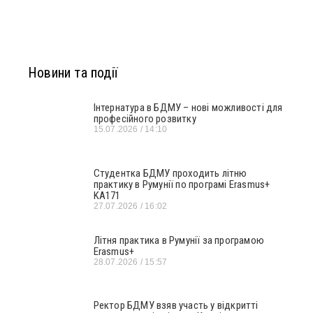
Новини та події
Інтернатура в БДМУ – нові можливості для
професійного розвитку
15.07.2026
14:10
Студентка БДМУ проходить літню
практику в Румунії по програмі Erasmus+
KA171
27.07.2026
16:02
Літня практика в Румунії за програмою
Erasmus+
28.07.2026
15:57
Ректор БДМУ взяв участь у відкритті