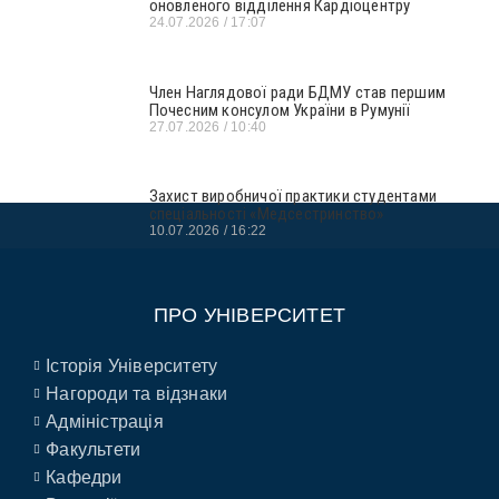
оновленого відділення Кардіоцентру
24.07.2026
17:07
Член Наглядової ради БДМУ став першим
Почесним консулом України в Румунії
27.07.2026
10:40
Захист виробничої практики студентами
спеціальності «Медсестринство»
10.07.2026
16:22
ПРО УНІВЕРСИТЕТ
Історія Університету
Нагороди та відзнаки
Адміністрація
Факультети
Кафедри