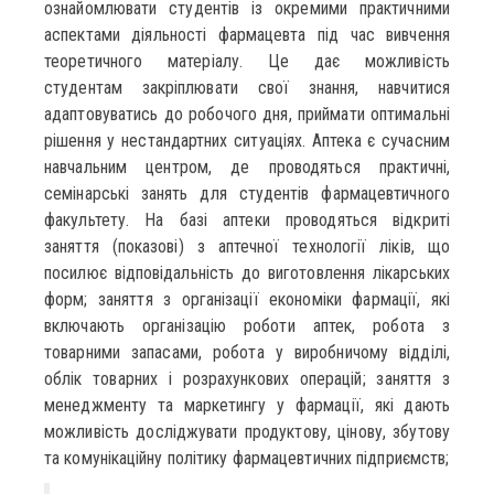
ознайомлювати студентів із окремими практичними
аспектами діяльності фармацевта під час вивчення
теоретичного матеріалу. Це дає можливість
студентам закріплювати свої знання, навчитися
адаптовуватись до робочого дня, приймати оптимальні
рішення у нестандартних ситуаціях. Аптека є сучасним
навчальним центром, де проводяться практичні,
семінарські занять для студентів фармацевтичного
факультету. На базі аптеки проводяться відкриті
заняття (показові) з аптечної технології ліків, що
посилює відповідальність до виготовлення лікарських
форм; заняття з організації економіки фармації, які
включають організацію роботи аптек, робота з
товарними запасами, робота у виробничому відділі,
облік товарних і розрахункових операцій; заняття з
менеджменту та маркетингу у фармації, які дають
можливість досліджувати продуктову, цінову, збутову
та комунікаційну політику фармацевтичних підприємств;