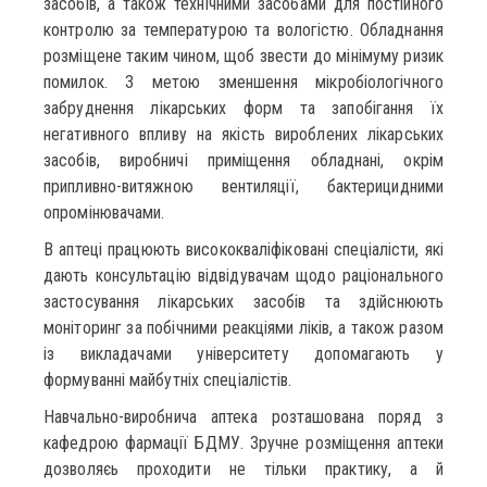
засобів, а також технічними засобами для постійного
контролю за температурою та вологістю. Обладнання
розміщене таким чином, щоб звести до мінімуму ризик
помилок. З метою зменшення мікробіологічного
забруднення лікарських форм та запобігання їх
негативного впливу на якість вироблених лікарських
засобів, виробничі приміщення обладнані, окрім
припливно-витяжною вентиляції, бактерицидними
опромінювачами.
В аптеці працюють висококваліфіковані спеціалісти, які
дають консультацію відвідувачам щодо раціонального
застосування лікарських засобів та здійснюють
моніторинг за побічними реакціями ліків, а також разом
із викладачами університету допомагають у
формуванні майбутніх спеціалістів.
Навчально-виробнича аптека розташована поряд з
кафедрою фармації БДМУ. Зручне розміщення аптеки
дозволяєь проходити не тільки практику, а й