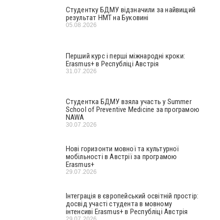
Студентку БДМУ відзначили за найвищий
результат НМТ на Буковині
05.08.2026
Перший курс і перші міжнародні кроки:
Erasmus+ в Республіці Австрія
31.07.2026
Студентка БДМУ взяла участь у Summer
School of Preventive Medicine за програмою
NAWA
30.07.2026
Нові горизонти мовної та культурної
мобільності в Австрії за програмою
Erasmus+
29.07.2026
Інтеграція в європейський освітній простір:
досвід участі студента в мовному
інтенсиві Erasmus+ в Республіці Австрія
29.07.2026