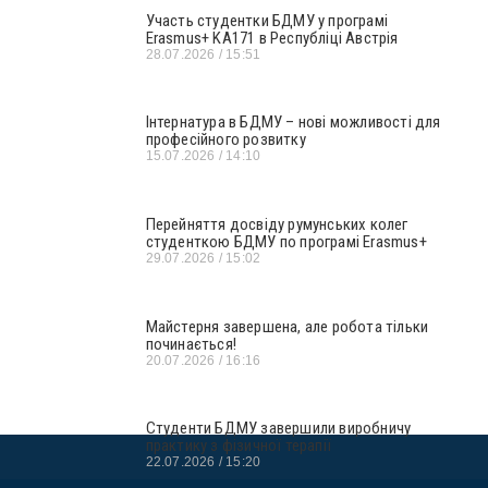
Участь студентки БДМУ у програмі
Erasmus+ KA171 в Республіці Австрія
28.07.2026
15:51
Інтернатура в БДМУ – нові можливості для
професійного розвитку
15.07.2026
14:10
Перейняття досвіду румунських колег
студенткою БДМУ по програмі Erasmus+
29.07.2026
15:02
Майстерня завершена, але робота тільки
починається!
20.07.2026
16:16
Студенти БДМУ завершили виробничу
практику з фізичної терапії
22.07.2026
15:20