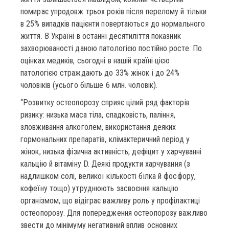
помирає упродовж трьох років після перелому й тільки
в 25% випадків пацієнти повертаються до нормального
життя. В Україні в останні десятиліття показник
захворюваності даною патологією постійно росте. По
оцінках медиків, сьогодні в нашій країні цією
патологією страждають до 33% жінок і до 24%
чоловіків (усього більше 6 млн. чоловік).
“Розвитку остеопорозу сприяє цілий ряд факторів
ризику: низька маса тіла, спадковість, паління,
зловживання алкоголем, використання деяких
гормональних препаратів, клімактеричний період у
жінок, низька фізична активність, дефіцит у харчуванні
кальцію й вітаміну D. Деякі продукти харчування (з
надлишком солі, великої кількості білка й фосфору,
кофеїну тощо) утруднюють засвоєння кальцію
організмом, що відіграє важливу роль у профілактиці
остеопорозу. Для попередження остеопорозу важливо
звести до мінімуму негативний вплив основних