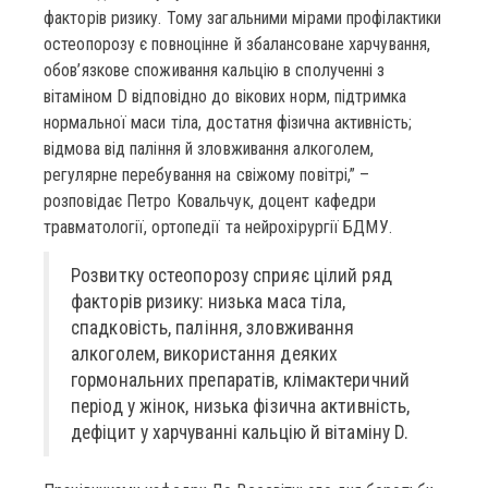
факторів ризику. Тому загальними мірами профілактики
остеопорозу є повноцінне й збалансоване харчування,
обов’язкове споживання кальцію в сполученні з
вітаміном D відповідно до вікових норм, підтримка
нормальної маси тіла, достатня фізична активність;
відмова від паління й зловживання алкоголем,
регулярне перебування на свіжому повітрі,” –
розповідає Петро Ковальчук, доцент кафедри
травматології, ортопедії та нейрохірургії БДМУ.
Розвитку остеопорозу сприяє цілий ряд
факторів ризику: низька маса тіла,
спадковість, паління, зловживання
алкоголем, використання деяких
гормональних препаратів, клімактеричний
період у жінок, низька фізична активність,
дефіцит у харчуванні кальцію й вітаміну D.