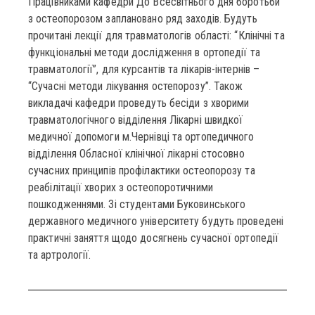
Працівниками кафедри До Всесвітнього дня боротьби
з остеопорозом заплановано ряд заходів. Будуть
прочитані лекції для травматологів області: “Клінічні та
функціональні методи дослідження в ортопедії та
травматології”, для курсантів та лікарів-інтернів –
“Сучасні методи лікування остепорозу”. Також
викладачі кафедри проведуть бесіди з хворими
травматологічного відділення Лікарні швидкої
медичної допомоги м.Чернівці та ортопедичного
відділення Обласної клінічної лікарні стосовно
сучасних принципів профілактики остеопорозу та
реабілітації хворих з остеопоротичними
пошкодженнями. Зі студентами Буковинського
державного медичного університету будуть проведені
практичні заняття щодо досягнень сучасної ортопедії
та артрології.