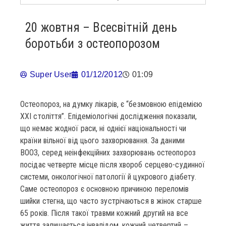
20 жовтня – Всесвітній день
боротьби з остеопорозом
Super User
01/12/2012
01:09
Остеопороз, на думку лікарів, є “безмовною епідемією
XXI століття”. Епідеміологічні дослідження показали,
що немає жодної раси, ні однієї національності чи
країни вільної від цього захворювання. За даними
ВООЗ, серед неінфекційних захворювань остеопороз
посідає четверте місце після хвороб серцево-судинної
системи, онкологічної патології й цукрового діабету.
Саме остеопороз є основною причиною переломів
шийки стегна, що часто зустрічаються в жінок старше
65 років. Після такої травми кожний другий на все
життя залишається інвалідом, кожний четвертий –