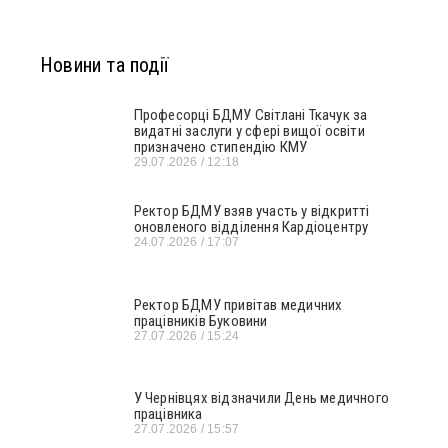
Новини та події
Професорці БДМУ Світлані Ткачук за
видатні заслуги у сфері вищої освіти
призначено стипендію КМУ
29.07.2026
12:18
Ректор БДМУ взяв участь у відкритті
оновленого відділення Кардіоцентру
24.07.2026
17:07
Ректор БДМУ привітав медичних
працівників Буковини
27.07.2026
15:24
У Чернівцях відзначили День медичного
працівника
27.07.2026
15:57