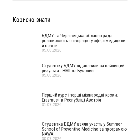
Корисно знати
БДМУ та Чернівецька обласна рада
розширюють співпрацю у сфері медицини
й освіти
05.08.2026
Студентку БДМУ відзначили за найвищий
результат НМТ на Буковині
05.08.2026
Перший курс і перші міжнародні кроки:
Erasmus+ в Республіці Австрія
31.07.2026
Студентка БДМУ взяла участь у Summer
School of Preventive Medicine за програмою
NAWA
30.07.2026