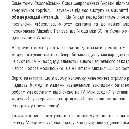
Саме тому Європейський Союз запропонував Україні підписа
зону вільної торгівлі, – зауважив під час виступу на відкритт
облдержадміністрації.
– Ця Угода передбачатиме ліберал
послугами, лібералізацію руху капіталів та до певної м
переконання Михайла Папієва, що Угода між ЄС та Україною 
ідентичності України.
В урочистостях участь взяли представники ректорату 
медичного університету. Співробітники відділу міжнародних 
на виставці міжнародну діяльність нашого навчального закладу
Папієв, Голова Чернівецької ОДА і Віталій Михайлішин, секре
Варто зазначити, що в цьому напрямку університет стрімко 
підписав 8 угод із вищими навчальними закладами багать
роботу університету відзначено на IV Міжнародній виставці 
медичний університет нагороджений золотою медаллю т
співпраця у галузі освіти”.
Також під час свята участь у святковому концерті взяла 
палацу “Академічний”, яка подарувала присутнім чудовий вок