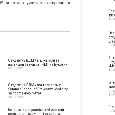
У за активну участь у святкуванні та
Зах
фіз
10.
Пер
сту
Era
29.
Зах
Студентку БДМУ відзначили за
сту
найвищий результат НМТ на Буковині
«Ме
05.08.2026
10.
Інт
Студентка БДМУ взяла участь у
мож
Summer School of Preventive Medicine
роз
за програмою NAWA
15.
30.07.2026
Біл
Інтеграція в європейський освітній
20.
простір: досвід участі студента в