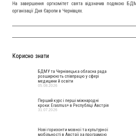
На завершення оргкомітет свята відзначив подякою БДМ
організації Дня Європи в Чернівцях.
Корисно знати
БДМУ та Чернівецька обласна рада
розширюють співпрацю у сфері
медицини й освіти
05.08.2026
Перший курс і перші міжнародні
кроки: Erasmus+ в Республіці Австрія
31.07.2026
Нові горизонти мовної та культурної
мобільності в Австрії за програмою