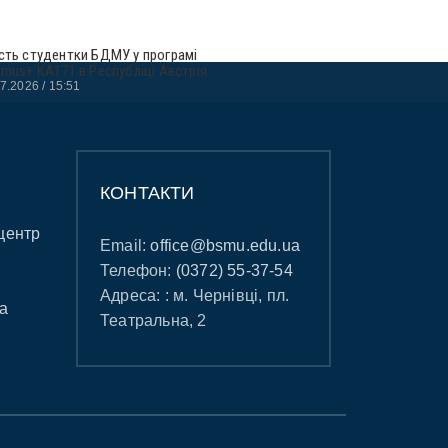
сть студентки БДМУ у програмі
smus+ KA171 в Республіці Австрія
07.2026
15:51
КОНТАКТИ
центр
Email:
office@bsmu.edu.ua
Телефон:
(0372) 55-37-54
Адреса: : м. Чернівці, пл.
а
Театральна, 2