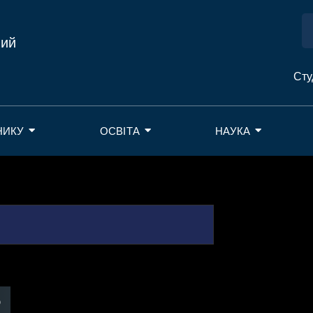
ний
Сту
НИКУ
ОСВІТА
НАУКА