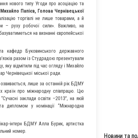
ння нового типу Угоди про асоціацію та
і
Михайло Папієв, Голова Чернівецької
ізацію торгівлі не лише товарами, а й
іри – руху робочої сили». Важливо, на
базуватиметься на визнанні європейської
та кафедр Буковинського державного
зв’язків разом із Студрадою презентували
, яку відмітили під час огляду і Михайло
тар Чернівецької міської ради.
розвивається, лише за останній рік БДМУ
ох країн про міжнародну співпрацю. Цю
“Сучасні заклади освіти –2013”, на якій
а дипломом у номінації “Міжнародна
лікар-інтерн БДМУ Алла Бурик, артистка
альний номер.
Новини та под