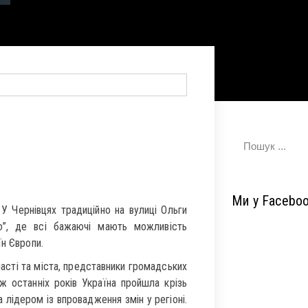
Ми у Facebo
 У Чернівцях традиційно на вулиці Ольги
о”, де всі бажаючі мають можливість
їн Європи.
асті та міста, представники громадських
вж останніх років Україна пройшла крізь
 лідером із впровадження змін у регіоні.