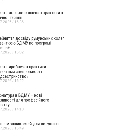
ист загальної клінічної практики з
ичної терапії
07.2026
16:36
ейняття досвіду румунських колег
денткою БДМУ по програмі
smus+
07.2026
15:02
ист виробничої практики
дентами спеціальності
дсестринство»
07.2026
16:22
ернатура в БДМУ – нові
ливості для професійного
витку
07.2026
14:10
ьше можливостей для вступників
07.2026
15:49