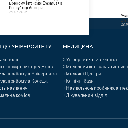
мовному інтенсиві Erasmus+ в
Республіці Австрія
29.07.2026
Уча
Era
28.
П ДО УНІВЕРСИТЕТУ
МЕДИЦИНА
альності
Університетська клініка
ік конкурсних предметів
Медичний консультативний 
ла прийому в Університет
Медичні Центри
ла прийому в Коледж
Клінічні бази
сть навчання
Навчально-виробнича аптек
альна коміся
Лікувальний відділ