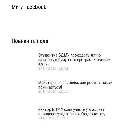
Ми у Facebook
Новини та події
Студентка БДМУ проходить літню
практику в Румунії по програмі Erasmus+
KA171
27.07.2026
16:02
Майстерня завершена, але робота тільки
починається!
20.07.2026
16:16
Ректор БДМУ взяв участь у відкритті
оновленого відділення Кардіоцентру
24.07.2026
17:07