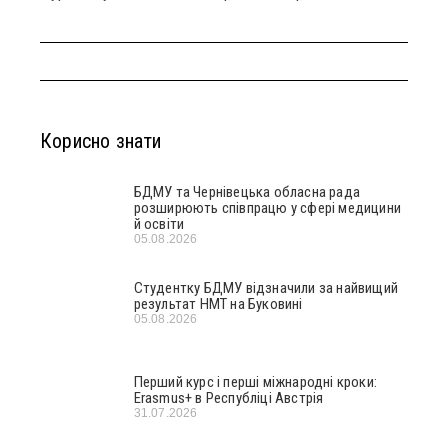
Корисно знати
БДМУ та Чернівецька обласна рада
розширюють співпрацю у сфері медицини
й освіти
05.08.2026
Студентку БДМУ відзначили за найвищий
результат НМТ на Буковині
05.08.2026
Перший курс і перші міжнародні кроки:
Erasmus+ в Республіці Австрія
31.07.2026