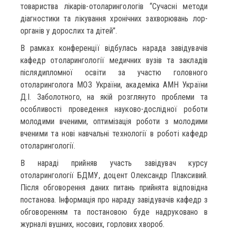
товариства лікарів-отоларингологів “Сучасні методи
діагностики та лікування хронічних захворювань лор-
органів у дорослих та дітей”.
В рамках конференції відбулась нарада завідувачів
кафедр отоларингології медичних вузів та закладів
післядипломної освіти за участю головного
отоларинголога МОЗ України, академіка АМН України
Д.І. Заболотного, на якій розглянуто проблеми та
особливості проведення науково-дослідної роботи
молодими вченими, оптимізація роботи з молодими
вченими та нові навчальні технології в роботі кафедр
отоларингології.
В нараді прийняв участь завідувач курсу
отоларингології БДМУ, доцент Олександр Плаксивий.
Після обговорення даних питань прийнята відповідна
постанова. Інформація про нараду завідувачів кафедр з
обговоренням та постановою буде надруковано в
журналі вушних, носових, горлових хвороб.