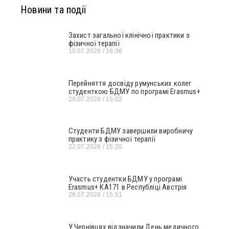
Новини та події
Захист загальної клінічної практики з
фізичної терапії
10.07.2026
16:36
Перейняття досвіду румунських колег
студенткою БДМУ по програмі Erasmus+
29.07.2026
15:02
Студенти БДМУ завершили виробничу
практику з фізичної терапії
22.07.2026
15:20
Участь студентки БДМУ у програмі
Erasmus+ KA171 в Республіці Австрія
28.07.2026
15:51
У Чернівцях відзначили День медичного