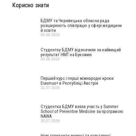
Корисно знати
БДМУ та Чернівецька обласна рада
розширюють співпрацю у сфері медицини
й освіти
05.08.2026
Студентку БДМУ відзначили за найвищий
результат НМТ на Буковині
05.08.2026
Перший курс і перші міжнародні кроки:
Erasmus+ в Республіці Австрія
31.07.2026
Студентка БДМУ взяла участь у Summer
School of Preventive Medicine за програмою
NAWA
30.07.2026
Нові горизонти мовної та культурної