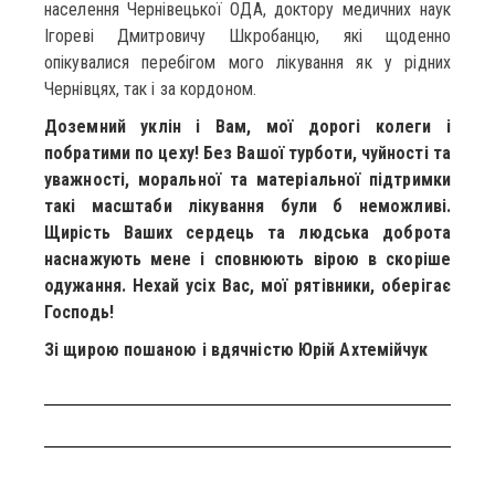
населення Чернівецької ОДА, доктору медичних наук
Ігореві Дмитровичу Шкробанцю, які щоденно
опікувалися перебігом мого лікування як у рідних
Чернівцях, так і за кордоном.
Доземний уклін і Вам, мої дорогі колеги і
побратими по цеху! Без Вашої турботи, чуйності та
уважності, моральної та матеріальної підтримки
такі масштаби лікування були б неможливі.
Щирість Ваших сердець та людська доброта
наснажують мене і сповнюють вірою в скоріше
одужання. Нехай усіх Вас, мої рятівники, оберігає
Господь!
Зі щирою пошаною і вдячністю Юрій Ахтемійчук