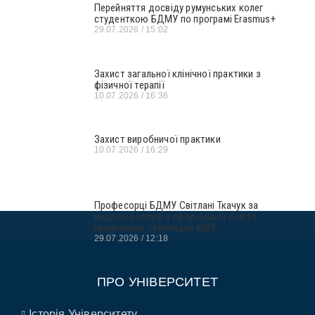
Перейняття досвіду румунських колег
студенткою БДМУ по програмі Erasmus+
29.07.2026
15:02
Захист загальної клінічної практики з
фізичної терапії
10.07.2026
16:36
Захист виробничої практики
10.07.2026
16:29
Професорці БДМУ Світлані Ткачук за
видатні заслуги у сфері вищої освіти
призначено стипендію КМУ
29.07.2026
12:18
ПРО УНІВЕРСИТЕТ
Історія Університету