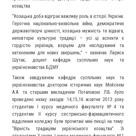
козацтва.
“Козацька доба відіграє важливу роль в історії України.
Героїчна національно-визвольна війна, демократичні
державотворчі цінності, козацька мужність та відвага,
неповторні культурні традиції – усі ці аспекти є
гордістю українців, взірцем для наслідування та
натхненням для нових звершень,” – зазначає Лариса
Шутак, доцент кафедри суспільних наук та
українознавства БДМУ.
Також завідувачем кафедри суспільних наук та
українознавства доктором історичних наук Мойсеєм
А.А. та старшим викладачем Потаповою Л.Б. було
проведено низку заходів: 14,15,16 жовтня 2013 року
студентам І курсу медичного факультету №4 та
студентам ІІ курсу сестринсько-фармацевтичного
відділення коледжу були прочитані міні-лекції на тему:
“Вірність традиціям українського козацтва”. Зі
студентами 3 групи, І курсу медичного факультету №1