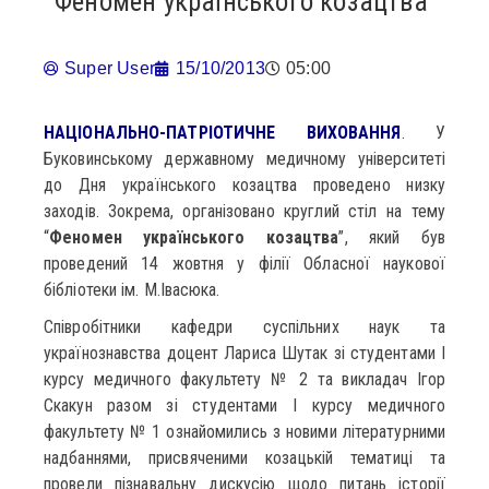
Феномен українського козацтва
Super User
15/10/2013
05:00
НАЦІОНАЛЬНО-ПАТРІОТИЧНЕ ВИХОВАННЯ
. У
Буковинському державному медичному університеті
до Дня українського козацтва проведено низку
заходів. Зокрема, організовано круглий стіл на тему
“
Феномен українського козацтва
”, який був
проведений 14 жовтня у філії Обласної наукової
бібліотеки ім. М.Івасюка.
Співробітники кафедри суспільних наук та
українознавства доцент Лариса Шутак зі студентами І
курсу медичного факультету № 2 та викладач Ігор
Скакун разом зі студентами І курсу медичного
факультету № 1 ознайомились з новими літературними
надбаннями, присвяченими козацькій тематиці та
провели пізнавальну дискусію щодо питань історії