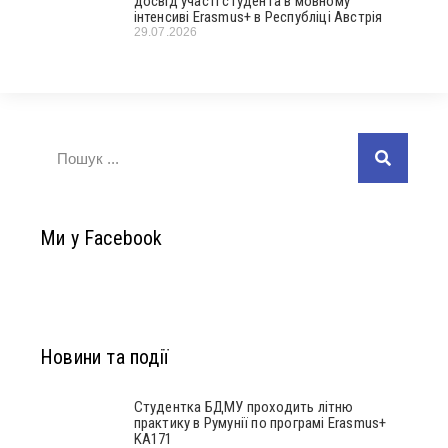
досвід участі студента в мовному
інтенсиві Erasmus+ в Республіці Австрія
29.07.2026
Ми у Facebook
Новини та події
Студентка БДМУ проходить літню
практику в Румунії по програмі Erasmus+
KA171