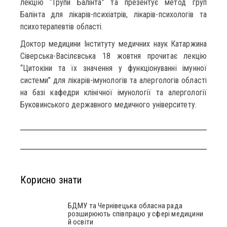
лекцію “Групи Балінта” та презентує метод груп
Балінта для лікарів-психіатрів, лікарів-психологів та
психотерапевтів області.
Доктор медицини Інституту медичних наук Катаржина
Сіверська-Васілєвська 18 жовтня прочитає лекцію
“Цитокіни та їх значення у функціонуванні імунної
системи” для лікарів-імунологів та алергологів області
на базі кафедри клінічної імунології та алергології
Буковинського державного медичного університету.
Корисно знати
БДМУ та Чернівецька обласна рада
розширюють співпрацю у сфері медицини
й освіти