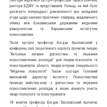
Сьогодні відбулася зустріч професора Тараса Бойчука,
ректора БДМУ та представників Польщі, на якій було
досягнуто попередньої домовленості про укладання
угоди щодо науково-практичної співпраці, академічного
обміну між Буковинським державним медичним
університетом та Варшавським інститутом
психосоматики.
Після зустрічі професор Богдан Васілєвський у
конференц-залі теоретичного корпусу прочитав лекцію
“Актуальні питання діагностики та лікування
психосоматичних розладів” для лікарів-психологів та
психотерапевтів області, лікарів-інтернів спеціальності
“Медична психологія” Також сьогодні Головний
виконавчий директор Інституту Психосоматики
проведе майстер-клас з діагностики та лікування
психосоматичних розладів, в якому візьмуть участь
лікарі-психологи та психотерапевти.
18 жовтня професор Богдан Васілєвський прочитає