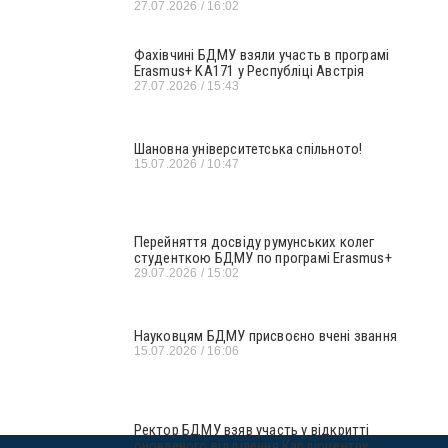
27.07.2026
16:02
Фахівчині БДМУ взяли участь в програмі
Erasmus+ KA171 у Республіці Австрія
27.07.2026
15:43
Шановна університетська спільното!
15.07.2026
10:47
Перейняття досвіду румунських колег
студенткою БДМУ по програмі Erasmus+
29.07.2026
15:02
Науковцям БДМУ присвоєно вчені звання
15.07.2026
16:06
Ректор БДМУ взяв участь у відкритті
оновленого відділення Кардіоцентру