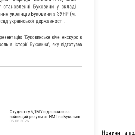
у становленні Буковини у складі
ння українців Буковини з ЗУНР (м.
сад української державності.
резентацію “Буковинське віче: екскурс в
оль в історії Буковини”, яку підготував
Студентку БДМУ відзначили за
найвищий результат НМТ на Буковині
05.08.2026
Новини та под