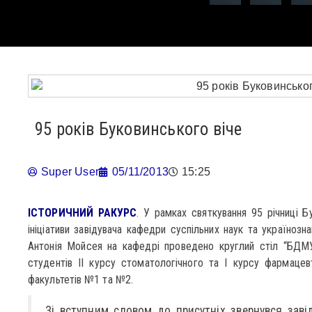
95 років Буковинського віче
Super User
05/11/2013
15:25
ІСТОРИЧНИЙ РАКУРС
. У рамках святкування 95 річниці Б
ініціативи завідувача кафедри суспільних наук та українозн
Антонія Мойсея на кафедрі проведено круглий стіл “БДМУ
студентів ІІ курсу стоматологічного та І курсу фармацев
факультетів №1 та №2.
Зі вступним словом до присутніх звернувся заві