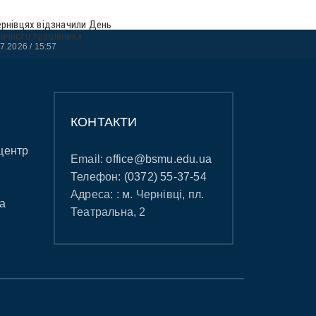
ернівцях відзначили День
ичного працівника
07.2026
15:57
КОНТАКТИ
центр
Email:
office@bsmu.edu.ua
Телефон:
(0372) 55-37-54
Адреса: : м. Чернівці, пл.
а
Театральна, 2