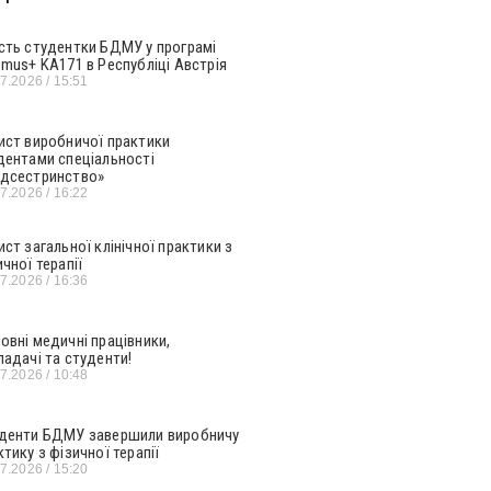
сть студентки БДМУ у програмі
smus+ KA171 в Республіці Австрія
07.2026
15:51
ист виробничої практики
дентами спеціальності
дсестринство»
07.2026
16:22
ист загальної клінічної практики з
ичної терапії
07.2026
16:36
овні медичні працівники,
ладачі та студенти!
07.2026
10:48
денти БДМУ завершили виробничу
ктику з фізичної терапії
07.2026
15:20