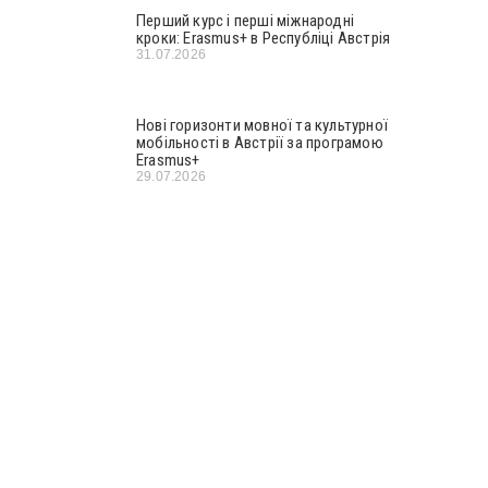
Перший курс і перші міжнародні
кроки: Erasmus+ в Республіці Австрія
31.07.2026
Нові горизонти мовної та культурної
мобільності в Австрії за програмою
Erasmus+
29.07.2026