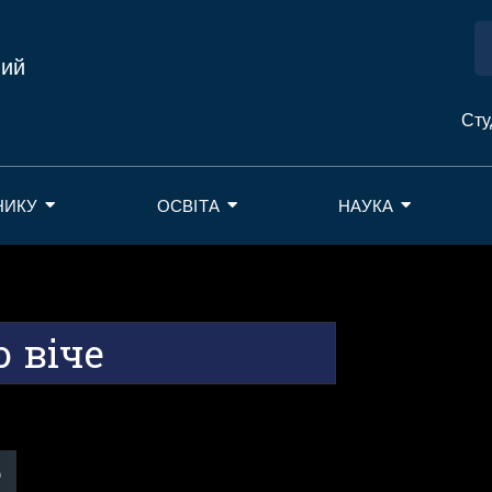
ний
Сту
НИКУ
ОСВІТА
НАУКА
о віче