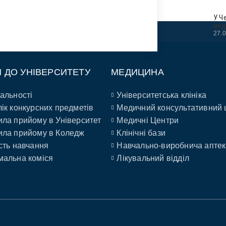
У Ч
мед
27.
П ДО УНІВЕРСИТЕТУ
МЕДИЦИНА
альності
Університетська клініка
ік конкурсних предметів
Медичний консультативний 
ла прийому в Університет
Медичні Центри
ла прийому в Коледж
Клінічні бази
сть навчання
Навчально-виробнича аптек
альна коміся
Лікувальний відділ