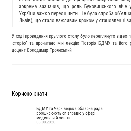
зокрема зазначив, що роль Буковинського віче 
України важко переоцінити. Це була спроба об’єдна
Львів), що стало важливим кроком у становленні за
У ході проведення круглого столу було переглянуто відео-п
історію” та прочитано міні-лекцію “Історія БДМУ та його р
доцент Володимир Троянський.
Корисно знати
БДМУ та Чернівецька обласна рада
розширюють співпрацю у сфері
медицини й освіти
05.08.2026