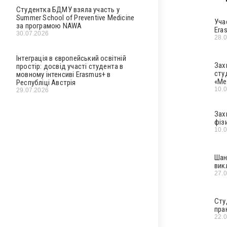
Студентка БДМУ взяла участь у
Summer School of Preventive Medicine
Уча
за програмою NAWA
Era
30.07.2026
28.
Інтеграція в європейський освітній
Зах
простір: досвід участі студента в
сту
мовному інтенсиві Erasmus+ в
«Ме
Республіці Австрія
10.
29.07.2026
Зах
фіз
10.
Шан
вик
27.
Сту
пра
22.