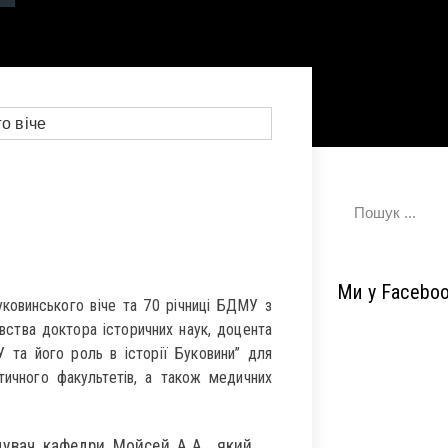
Ми у Facebo
уковинського віче та 70 річниці БДМУ з
авства доктора історичних наук, доцента
 та його роль в історії Буковини” для
тичного факультетів, а також медичних
дувач кафедри Мойсей А.А., який