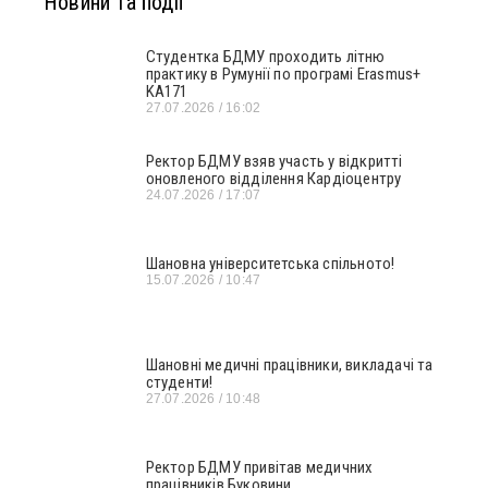
Новини та події
Студентка БДМУ проходить літню
практику в Румунії по програмі Erasmus+
KA171
27.07.2026
16:02
Ректор БДМУ взяв участь у відкритті
оновленого відділення Кардіоцентру
24.07.2026
17:07
Шановна університетська спільното!
15.07.2026
10:47
Шановні медичні працівники, викладачі та
студенти!
27.07.2026
10:48
Ректор БДМУ привітав медичних
працівників Буковини