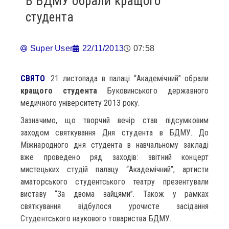
В БДМУ обрали кращого
студента
Super User
22/11/2013
07:58
СВЯТО
. 21 листопада в палаці “Академічний” обрали
кращого студента
Буковинського державного
медичного університету 2013 року.
Зазначимо, що творчий вечір став підсумковим
заходом святкування Дня студента в БДМУ. До
Міжнародного дня студента в навчальному закладі
вже проведено ряд заходів: звітний концерт
мистецьких студій палацу “Академічний”, артисти
аматорського студентського театру презентували
виставу “За двома зайцями”. Також у рамках
святкування відбулося урочисте засідання
Студентського наукового товариства БДМУ.