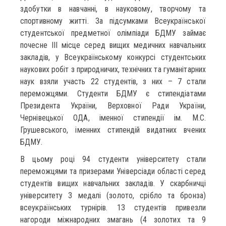
здобутки в навчанні, в науковому, творчому та
спортивному житті. За підсумками Всеукраїнської
студентської предметної олімпіади БДМУ займає
почесне ІІІ місце серед вищих медичних навчальних
закладів, у Всеукраїнському конкурсі студентських
наукових робіт з природничих, технічних та гуманітарних
наук взяли участь 22 студентів, з них – 7 стали
переможцями. Студенти БДМУ є стипендіатами
Президента України, Верховної Ради України,
Чернівецької ОДА, іменної стипендії ім. М.С.
Грушевського, іменних стипендій видатних вчених
БДМУ.
В цьому році 94 студенти університету стали
переможцями та призерами Універсіади області серед
студентів вищих навчальних закладів. У скарбничці
університету 3 медалі (золото, срібло та бронза)
всеукраїнських турнірів. 13 студентів привезли
нагороди міжнародних змагань (4 золотих та 9