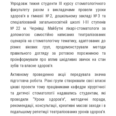
Упродовж тижня студенти ІІІ курсу стоматологічного
факультету разом з викладачами провели уроки
здоров’я в гімназії №2, дошкільному закладі №3 та
спеціалізованій загальноосвітній школі І-ІІІ ступенів
№22 м. Чернівці. Майбутні лікарі-стоматологи за
допомогою самостійно написаних театралізованих
сценаріїв на стоматологічну тематику, адаптованих до
різних вікових груп, продемонстрували методи
правильного догляду за ротовою порожниною та
проінформували про вплив шкідливих звичок на стан
зубів та власне здоров’я.
Активному проведенню акції передувала значна
підготовча робота. Різні групи створювали свої власні
цікаві проекти тому працівниками кафедри хірургічної
та дитячої стоматології надавались студентам, які
проводили “Уроки здоров’я”, методичні поради,
рекомендації, консультації, креативні масові заходи і в
подальшому репетиції театралізованих уроків здоров’я.