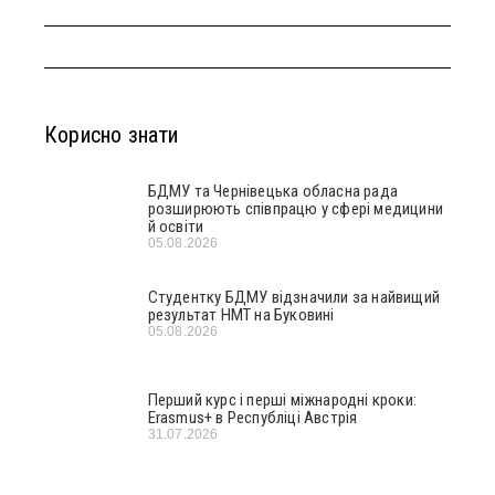
Корисно знати
БДМУ та Чернівецька обласна рада
розширюють співпрацю у сфері медицини
й освіти
05.08.2026
Студентку БДМУ відзначили за найвищий
результат НМТ на Буковині
05.08.2026
Перший курс і перші міжнародні кроки:
Erasmus+ в Республіці Австрія
31.07.2026