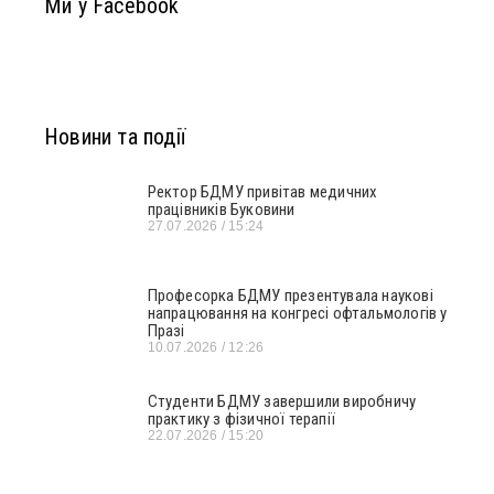
Ми у Facebook
Новини та події
Ректор БДМУ привітав медичних
працівників Буковини
27.07.2026
15:24
Професорка БДМУ презентувала наукові
напрацювання на конгресі офтальмологів у
Празі
10.07.2026
12:26
Студенти БДМУ завершили виробничу
практику з фізичної терапії
22.07.2026
15:20