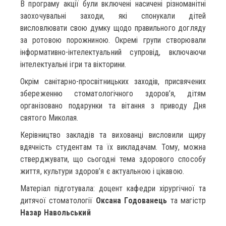
В програму акції були включені насичені різноманітні
заохочувальні заходи, які спонукали дітей
висловлювати свою думку щодо правильного догляду
за ротовою порожниною. Окремі групи створювали
інформативно-інтелектуальний супровід, включаючи
інтелектуальні ігри та вікторини.
Окрім санітарно-просвітницьких заходів, присвячених
збереженню стоматологічного здоров’я, дітям
організовано подарунки та вітання з приводу Дня
святого Миколая.
Керівництво закладів та вихованці висловили щиру
вдячність студентам та їх викладачам. Тому, можна
стверджувати, що сьогодні тема здорового способу
життя, культури здоров’я є актуальною і цікавою.
Матеріал підготувала: доцент кафедри хірургічної та
дитячої стоматології
Оксана Годованець
та магістр
Назар Навольський