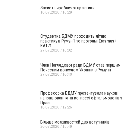
Захист виробничої практики
10.07.2026
16:29
Студентка БДМУ проходить літню
практику в Румунії по програмі Erasmus+
KA171
27.07.2026
16:02
Член Наглядової ради БДМУ став першим
Почесним консулом України в Румунії
27.07.2026
10:40
Професорка БДМУ презентувала наукові
напрацювання на конгресі офтальмологів у
Празі
10.07.2026
12:26
Більше можливостей для вступників
20.07.2026
15:49