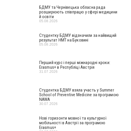
БДМУ та Чернівецька обласна рада
розширюють співпрацю у сфері медицини
й освіти
05.08.2026
Студентку БДМУ відзначили за найвищий
результат НМТ на Буковині
05.08.2026
Перший курс і перші міжнародні кроки:
Erasmus+ в Республіці Австрія
31.07.2026
Студентка БДМУ взяла участь у Summer
School of Preventive Medicine за програмою
NAWA
30.07.2026
Нові горизонти мовної та культурної
мобільності в Австрії за програмою
Erasmus+