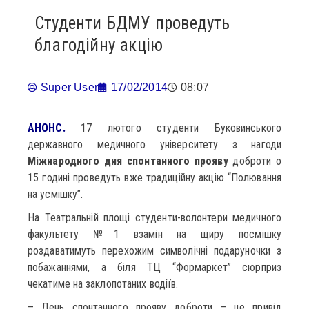
Студенти БДМУ проведуть
благодійну акцію
Super User
17/02/2014
08:07
АНОНС.
17 лютого студенти Буковинського
державного медичного університету з нагоди
Міжнародного дня спонтанного прояву
доброти о
15 годині проведуть вже традиційну акцію “Полювання
на усмішку”.
На Театральній площі студенти-волонтери медичного
факультету №1 взамін на щиру посмішку
роздаватимуть перехожим символічні подаруночки з
побажаннями, а біля ТЦ “Формаркет” сюрприз
чекатиме на заклопотаних водіїв.
– День спонтанного прояву доброти – це привід