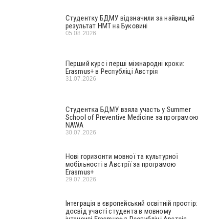
Студентку БДМУ відзначили за найвищий
результат НМТ на Буковині
05.08.2026
Перший курс і перші міжнародні кроки:
Erasmus+ в Республіці Австрія
31.07.2026
Студентка БДМУ взяла участь у Summer
School of Preventive Medicine за програмою
NAWA
30.07.2026
Нові горизонти мовної та культурної
мобільності в Австрії за програмою
Erasmus+
29.07.2026
Інтеграція в європейський освітній простір:
досвід участі студента в мовному
інтенсиві Erasmus+ в Республіці Австрія