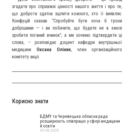
згадати про справжні цінності нашого життя і про те,
що доброта здатна зцілити кожного, хто її виявляє.
Конфуцій сказав: “Спробуйте бути хоча б трохи
добрішими — і ви побачите, що будете не в змозі
зробити поганий вчинок”, а ми хочемо підтвердити ці
слова, – розповідає доцент кафедри внутрішньої
медицини
Оксана Оліник
, член організаційного
комітету акції.
Корисно знати
БДМУ та Чернівецька обласна рада
розширюють співпрацю у сфері медицини
й освіти
05.08.2026