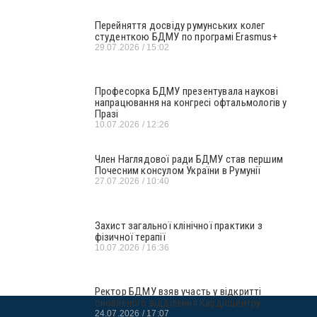
Перейняття досвіду румунських колег
студенткою БДМУ по програмі Erasmus+
29.07.2026
15:02
Професорка БДМУ презентувала наукові
напрацювання на конгресі офтальмологів у
Празі
10.07.2026
12:26
Член Наглядової ради БДМУ став першим
Почесним консулом України в Румунії
27.07.2026
10:40
Захист загальної клінічної практики з
фізичної терапії
10.07.2026
16:36
Ректор БДМУ взяв участь у відкритті
оновленого відділення Кардіоцентру
24.07.2026
17:07