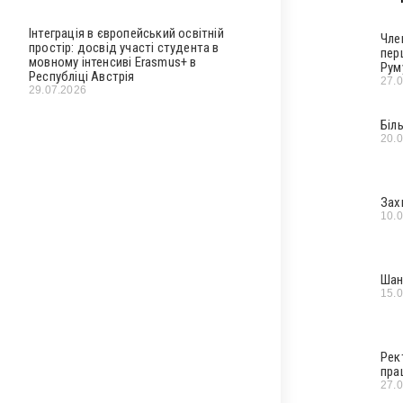
Інтеграція в європейський освітній
Чле
простір: досвід участі студента в
пер
мовному інтенсиві Erasmus+ в
Рум
Республіці Австрія
27.
29.07.2026
Біл
20.
Зах
10.
Шан
15.
Рек
пра
27.