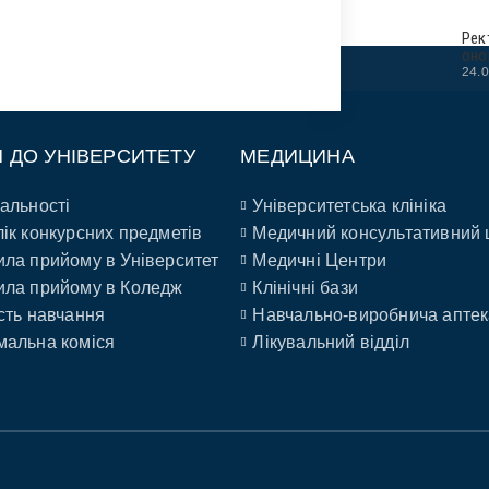
Рек
оно
24.
П ДО УНІВЕРСИТЕТУ
МЕДИЦИНА
альності
Університетська клініка
ік конкурсних предметів
Медичний консультативний 
ла прийому в Університет
Медичні Центри
ла прийому в Коледж
Клінічні бази
сть навчання
Навчально-виробнича аптек
альна коміся
Лікувальний відділ