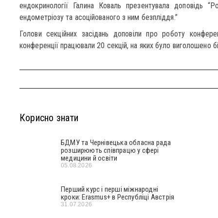
ендокринології Галина Коваль презентувала доповідь “Ро
ендометріозу та асоційованого з ним безпліддя.”
Голови секційних засідань доповіли про роботу конферен
конференції працювали 20 секцій, на яких було виголошено 
Корисно знати
БДМУ та Чернівецька обласна рада
розширюють співпрацю у сфері
медицини й освіти
05.08.2026
Перший курс і перші міжнародні
кроки: Erasmus+ в Республіці Австрія
31.07.2026