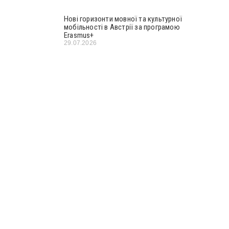
Нові горизонти мовної та культурної
мобільності в Австрії за програмою
Erasmus+
29.07.2026