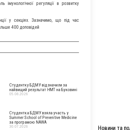
ль імунологічної регуляції в розвитку
ції у секціях. Зазначимо, що під час
більше 400 доповідей
Студентку БДМУ відзначили за
найвищий результат НМТ на Буковині
05.08.2026
Студентка БДМУ взяла участь у
Summer School of Preventive Medicine
за програмою NAWA
30.07.2026
Новини та под