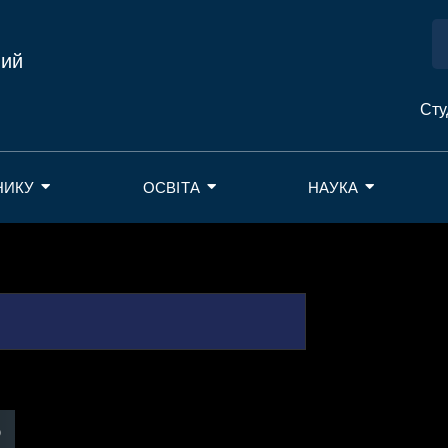
ний
Сту
НИКУ
ОСВІТА
НАУКА