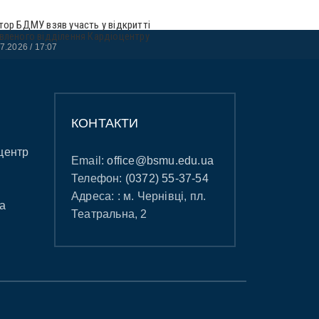
тор БДМУ взяв участь у відкритті
вленого відділення Кардіоцентру
07.2026
17:07
КОНТАКТИ
центр
Email:
office@bsmu.edu.ua
Телефон:
(0372) 55-37-54
Адреса: : м. Чернівці, пл.
а
Театральна, 2