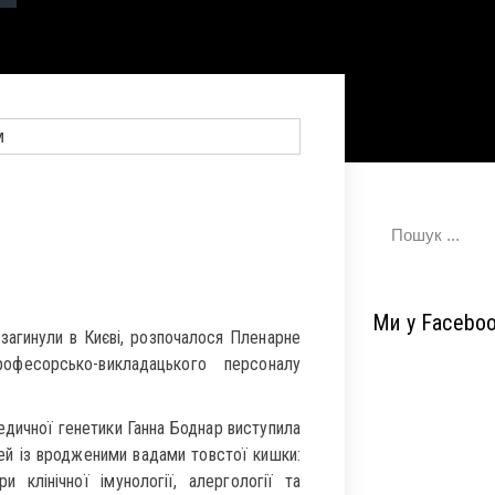
Ми у Facebo
 загинули в Києві, розпочалося Пленарне
офесорсько-викладацького персоналу
едичної генетики Ганна Боднар виступила
ей із вродженими вадами товстої кишки:
 клінічної імунології, алергології та