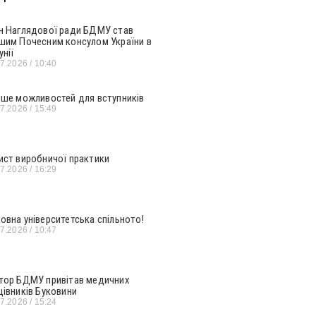
н Наглядової ради БДМУ став
шим Почесним консулом України в
унії
07.2026
10:40
ьше можливостей для вступників
07.2026
15:49
ист виробничої практики
07.2026
16:29
овна університетська спільното!
07.2026
10:47
тор БДМУ привітав медичних
цівників Буковини
07.2026
15:24