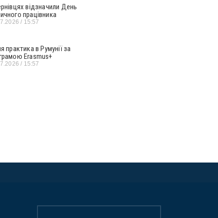
ернівцях відзначили День
ичного працівника
07.2026
15:57
ня практика в Румунії за
грамою Erasmus+
07.2026
15:57