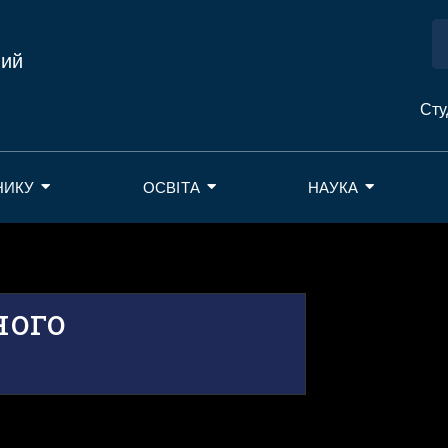
ний
Сту
НИКУ
ОСВІТА
НАУКА
ного