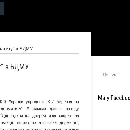
у” в БДМУ
Ми у Facebo
МОЗ України упродовж 3-7 березня на
о дерматиту”. У рамках даного заходу
 “Дні відкритих дверей для хворих на
льтації хворих на атопічний дерматит,
до сучасних методів лікування, режиму