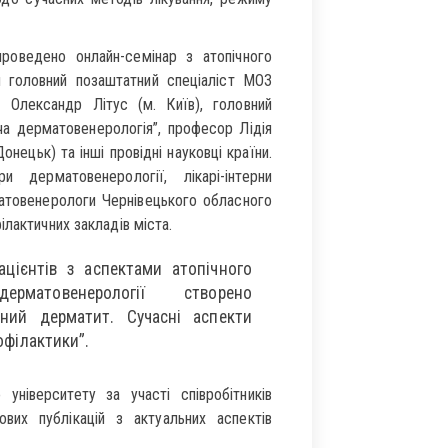
оведено онлайн-семінар з атопічного
 головний позаштатний спеціаліст МОЗ
р Олександр Літус (м. Київ), головний
ча дерматовенерологія”, професор Лідія
нецьк) та інші провідні науковці країни.
 дерматовенерології, лікарі-інтерни
матовенерологи Чернівецького обласного
лактичних закладів міста.
цієнтів з аспектами атопічного
рматовенерології створено
ний дерматит. Сучасні аспекти
рофілактики”.
університету за участі співробітників
вих публікацій з актуальних аспектів