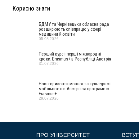
Корисно знати
БДМУ та Чернівецька обласна рада
розширюють співпрацю у сфері
медицини й освіти
05.08.2026
Перший курс і перші міжнародні
кроки: Erasmus+ в Республіці Австрія
31.07.2026
Нові горизонти мовної та культурної
мобільності в Австрії за програмою
Erasmus+
29.07.2026
ПРО УНІВЕРСИТЕТ
ВСТУ