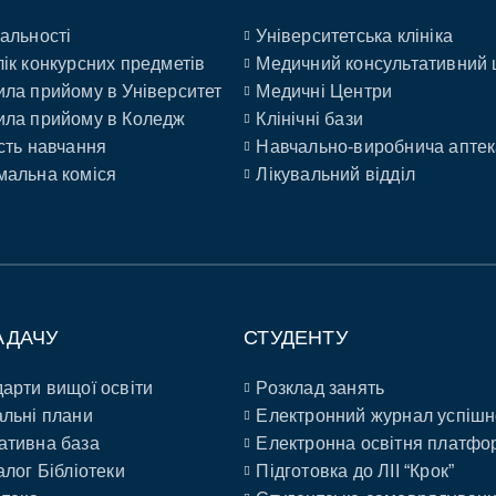
альності
Університетська клініка
ік конкурсних предметів
Медичний консультативний 
ла прийому в Університет
Медичні Центри
ла прийому в Коледж
Клінічні бази
сть навчання
Навчально-виробнича аптек
альна коміся
Лікувальний відділ
АДАЧУ
СТУДЕНТУ
арти вищої освіти
Розклад занять
льні плани
Електронний журнал успішн
ативна база
Електронна освітня платфо
алог Бібліотеки
Підготовка до ЛІІ “Крок”