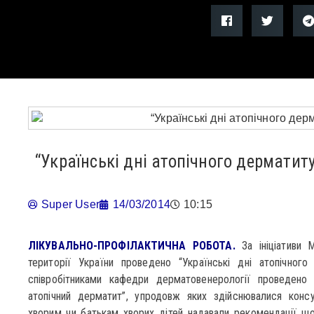
“Українські дні атопічного дерматит
Super User
14/03/2014
10:15
ЛІКУВАЛЬНО-ПРОФІЛАКТИЧНА РОБОТА.
За ініціативи 
території України проведено “Українські дні атопічног
співробітниками кафедри дерматовенерології проведено
атопічний дерматит”, упродовж яких здійснювалися консу
хворим чи батькам хворих дітей надавали рекомендації що