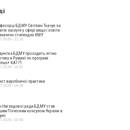
ії
фесорці БДМУ Світлані Ткачук за
атні заслуги у сфері вищої освіти
значено стипендію КМУ
07.2026
12:18
дентка БДМУ проходить літню
ктику в Румунії по програмі
smus+ KA171
07.2026
16:02
ист виробничої практики
07.2026
16:29
н Наглядової ради БДМУ став
шим Почесним консулом України в
унії
07.2026
10:40