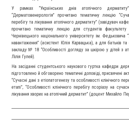
У рамках “Українських днів атопічного дерматиту” 
“Дерматовенерологія” прочитано тематичну лекцію “Сучас
перебігу та лікування атопічного дерматиту” (завідувач ка
прочитано тематичну лекцію для студентів факультету 
Чернівецького національного університету ім. Федьковича 
навантаження” (асистент Юлія Карвацька), а для батьків та
закладу № 18 “Особливості догляду за шкірою у дітей з ато
Лілія Гулей).
На засіданні студентського наукового гуртка кафедри дер
підготовлено й обговорено тематичні доповіді, присвячені а
“Сучасні дані з етіопатогенезу та особливості клінічного пе
етапі”, “Особливості клінічного перебігу псоріазу на суча
лікування хворих на атопічний дерматит” (доцент Михайло Пер