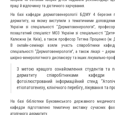
праці й відпочинку та дієтичного харчування.
На базі кафедри дерматовенерології БДМУ 4 березня пр
дерматиту, на якому виступили з тематичними доповідями
України зі спеціальності “Дерматовенерологія”, професо
позаштатний спеціаліст МОЗ України зі спеціальності “Дитя
Калюжна (м. Київ), а також професор Тетяна Проценко (м. До
В онлайн-семінарі взяли участь співробітники кафедри
спеціальності “Дерматовенерологія”, а також лікарі – дер
шкірно-венерологічного диспансеру та інших лікувально-профі
З метою кращого ознайомлення студентів та па
дерматиту співробітниками кафедри де
фотоілюстрований інформаційний стенд “Атопіч
етіопатогенезу, клінічного перебігу, лікування та п
На базі бібліотеки Буковинського державного медичного 
кафедри підготовлено тематичну виставку сучасних фахо
атопічного дерматиту.