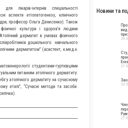
для лікарів-інтернів спеціальності
Новини та под
ні аспекти етіопатогенезу, клінічного
федри, професор Ольга Денисенко). Також
Про
фізичної культури і здоров’я людини
вид
при
“Атопічний дерматит в умовах фізичного
29.
 співробітників дошкільного навчального
пічним дерматитом” (асистент, к.мед.н.
Сту
пра
Era
матовенерології студентами-гуртківцями
27.
ктуальним питанням атопічного дерматиту:
ребігу атопічного дерматиту на сучасному
Зах
10.
сному етапі”, “Сучасні методи та засоби
епічка).
Чле
пер
Рум
27.