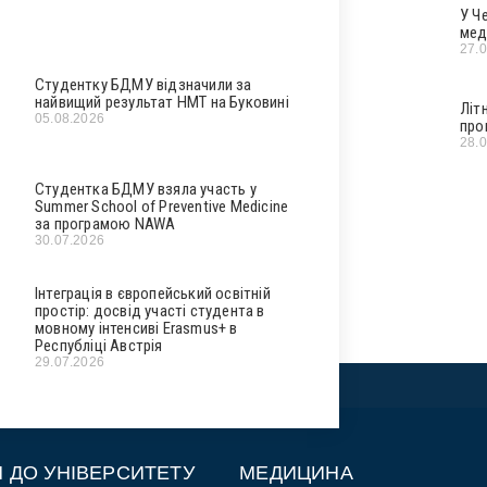
У Ч
мед
27.
Студентку БДМУ відзначили за
найвищий результат НМТ на Буковині
Літ
05.08.2026
про
28.
Студентка БДМУ взяла участь у
Summer School of Preventive Medicine
за програмою NAWA
30.07.2026
Інтеграція в європейський освітній
простір: досвід участі студента в
мовному інтенсиві Erasmus+ в
Республіці Австрія
29.07.2026
П ДО УНІВЕРСИТЕТУ
МЕДИЦИНА