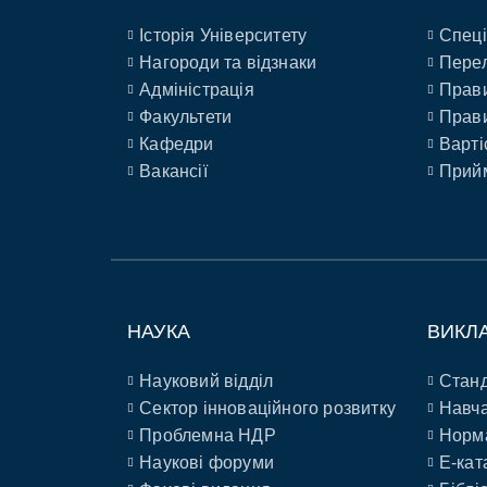
Історія Університету
Спеці
Нагороди та відзнаки
Перел
Адміністрація
Прави
Факультети
Прави
Кафедри
Варті
Вакансії
Прийм
НАУКА
ВИКЛ
Науковий відділ
Станд
Сектор інноваційного розвитку
Навча
Проблемна НДР
Норм
Наукові форуми
E-кат