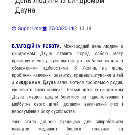
День людини із синдромом
Дауна
Super User
27/03/2014
13:18
БЛАГОДІЙНА РОБОТА.
Міжнародний день людини з
синдромом Дауна ставить перед собою мету
привернути увагу суспільства до проблем людей з
обмеженими здібностями. В Україні, на жаль,
проблеми навчання, розвитку, працевлаштування дітей
з
синдромом Дауна
залишаються проблемою родин,
які мають таких малюків. Батьки дітей із синдромом
Дауна змушені щодня боротися за гідне існування і
майбутнє своїх дітей, долаючи величезний опір і
нерозуміння з боку суспільства.
Вже стало доброю традицією для співробітників
кафедри медичної біології, генетики та