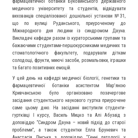
фармацевтичної ботаніки Буковинського державного
медичного університету та студентів, відвідувати
вихованців спеціалізованої дошкільної установи №31,
що по вулиці Руданського, приуроченому до
Міжнародного дня людини із синдромом Дауна.
Викладачі кафедри разом із кураторськими групами та
бажаючими студентами-першокурсниками медичних та
стоматологічного факультету, подарували діткам
солодощі, фрукти, миючі засоби, розмальовки, іграшки
та багато позитивних емоцій.
У цей день на кафедрі медичної біології, генетики та
фармацевтичної ботаніки асистентом Мар’яною
Кривчанською було організовано позачергове
засідання студентського наукового гуртка приурочене
саме цьому дню. На засіданні виступили студенти-
гуртківці І курсу, Василь Мицко та Алі Абузаід з
доповіддю “Синдром Дауна – новий підхід до старої
проблеми”, а також студентки Елла Бруневич та
Анастасія Лінська з доповіддю “Генні патології у