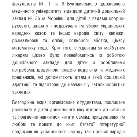
факультетів № 1 та 3 Буковинського державного
медичного університету відвідали дитячий дошкільний
заклад № 36 м. Чернівці для дітей з вадами опорно-
рухового апарату і подарували їм збірки українських
народних казок та інших народів світу, книжки-
розмальовки та олівці, кольорові абетки, цікаву
математику тощо. Крім того, студентам як майбутнім
лікарям цікаво було познайомитись із роботою
дошкільного закладу для дітей з особливими
потребами, щоденною працею педагогів та медичних
працівників, які допомагають дітям в їхній соціальній
адаптації та підготовці до навчання у загальноосвітніх
закладах.
Благодійна акція організована студентами, покликана
розвивати у дітей дошкільного віку інтерес до читання
та прагнення навчитися читати самим, прищеплення їм
любові та поваги до книг, багатої літературної
спадщини як українського народу так і різних народів