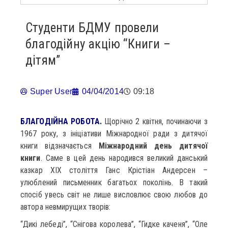
Студенти БДМУ провели
благодійну акцію “Книги –
дітям”
Super User
04/04/2014
09:18
БЛАГОДІЙНА РОБОТА.
Щорічно 2 квітня, починаючи з
1967 року, з ініціативи Міжнародної ради з дитячої
книги відзначається
Міжнародний день дитячої
книги
. Саме в цей день народився великий данський
казкар ХІХ століття Ганс Крістіан Андерсен –
улюблений письменник багатьох поколінь. В такий
спосіб увесь світ не лише висловлює свою любов до
автора невмирущих творів:
“Дикі лебеді”, “Снігова королева”, “Гидке каченя”, “Оле