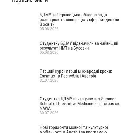
БДМУ та Чернівецька обласна рада
розширюють співпрацю у сфері медицини
й освіти
05.08.2026
Студентку БДМУ відзначили за найвищий
результат НМТ на Буковині
05.08.2026
Перший курс і перші міжнародні кроки:
Erasmus+ в Республіці Австрія
31.07.2026
Студентка БДМУ взяла участь у Summer
School of Preventive Medicine за програмою
NAWA
30.07.2026
Нові горизонти мовної та культурної
мобільності в Австрії за програмою