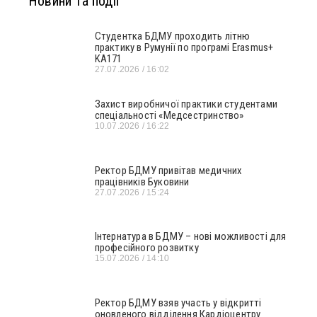
Новини та події
Студентка БДМУ проходить літню
практику в Румунії по програмі Erasmus+
KA171
27.07.2026
16:02
Захист виробничої практики студентами
спеціальності «Медсестринство»
10.07.2026
16:22
Ректор БДМУ привітав медичних
працівників Буковини
27.07.2026
15:24
Інтернатура в БДМУ – нові можливості для
професійного розвитку
15.07.2026
14:10
Ректор БДМУ взяв участь у відкритті
оновленого відділення Кардіоцентру