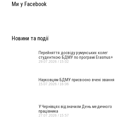
Ми у Facebook
Новини та події
Перейняття досвіду румунських колег
студенткою БДМУ по програмі Erasmus+
29.07.2026
15:02
Науковцям БДМУ присвоєно вчені звання
15.07.2026
16:06
У Чернівцях відзначили День медичного
працівника
27.07.2026
15:57