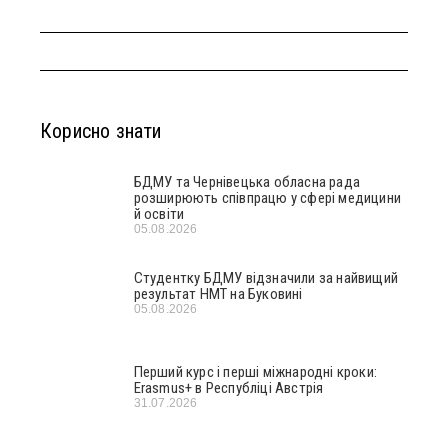
Корисно знати
БДМУ та Чернівецька обласна рада
розширюють співпрацю у сфері медицини
й освіти
05.08.2026
Студентку БДМУ відзначили за найвищий
результат НМТ на Буковині
05.08.2026
Перший курс і перші міжнародні кроки:
Erasmus+ в Республіці Австрія
31.07.2026