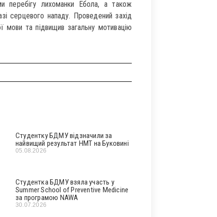
и перебігу лихоманки Ебола, а також
зі серцевого нападу. Проведений захід
ої мови та підвищив загальну мотивацію
Студентку БДМУ відзначили за
найвищий результат НМТ на Буковині
05.08.2026
Студентка БДМУ взяла участь у
Summer School of Preventive Medicine
за програмою NAWA
30.07.2026