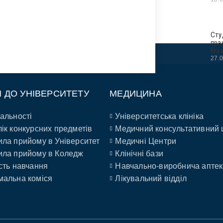
Сту
пра
Era
27.
П ДО УНІВЕРСИТЕТУ
МЕДИЦИНА
альності
Університетська клініка
ік конкурсних предметів
Медичний консультативний 
ла прийому в Університет
Медичні Центри
ла прийому в Коледж
Клінічні бази
сть навчання
Навчально-виробнича аптек
альна коміся
Лікувальний відділ