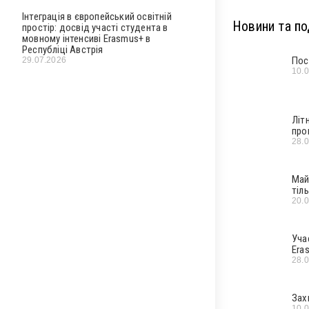
Інтеграція в європейський освітній
Новини та под
простір: досвід участі студента в
мовному інтенсиві Erasmus+ в
Республіці Австрія
Пос
29.07.2026
10.
Літ
про
28.
Май
тіл
20.
Уча
Era
28.
Зах
10.