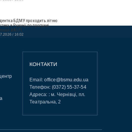
дентка БДМУ проходить літню
ктику в Румунії по програмі
smus+ KA171
07.2026
16:02
КОНТАКТИ
центр
Email:
office@bsmu.edu.ua
Телефон:
(0372) 55-37-54
Адреса: : м. Чернівці, пл.
а
Театральна, 2