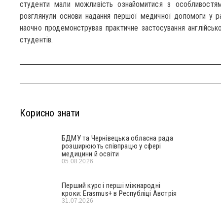
студенти мали можливість ознайомитися з особливостям
розглянули основи надання першої медичної допомоги у ра
наочно продемонстрував практичне застосування англійськ
студентів.
Корисно знати
БДМУ та Чернівецька обласна рада
розширюють співпрацю у сфері
медицини й освіти
05.08.2026
Перший курс і перші міжнародні
кроки: Erasmus+ в Республіці Австрія
31.07.2026