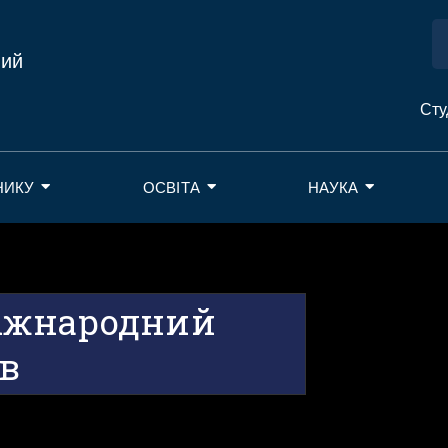
ний
Сту
НИКУ
ОСВІТА
НАУКА
іжнародний
в