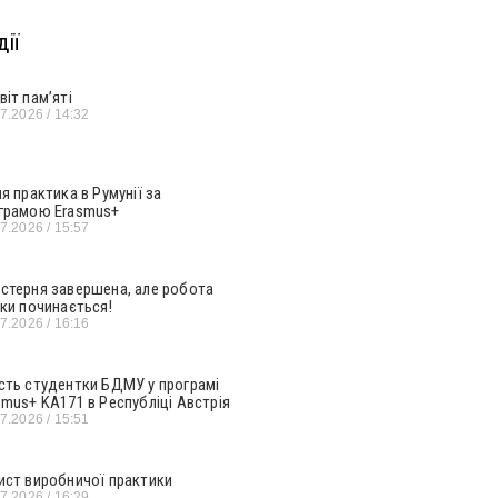
ії
віт пам’яті
07.2026
14:32
ня практика в Румунії за
грамою Erasmus+
07.2026
15:57
стерня завершена, але робота
ьки починається!
07.2026
16:16
сть студентки БДМУ у програмі
smus+ KA171 в Республіці Австрія
07.2026
15:51
ист виробничої практики
07.2026
16:29