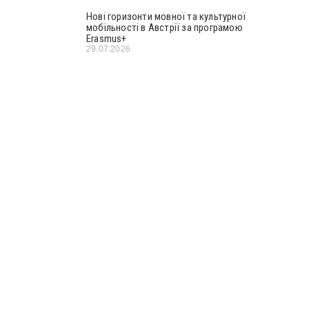
Нові горизонти мовної та культурної
мобільності в Австрії за програмою
Erasmus+
29.07.2026