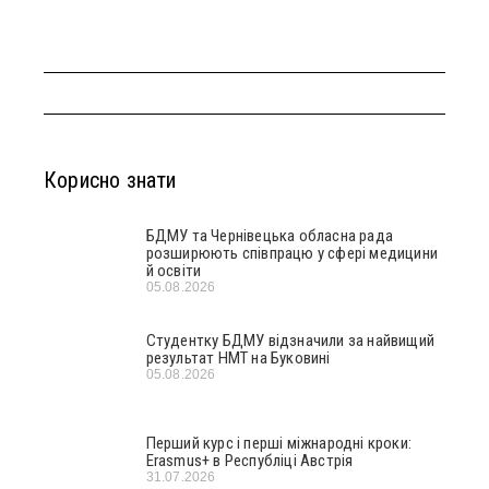
Корисно знати
БДМУ та Чернівецька обласна рада
розширюють співпрацю у сфері медицини
й освіти
05.08.2026
Студентку БДМУ відзначили за найвищий
результат НМТ на Буковині
05.08.2026
Перший курс і перші міжнародні кроки:
Erasmus+ в Республіці Австрія
31.07.2026