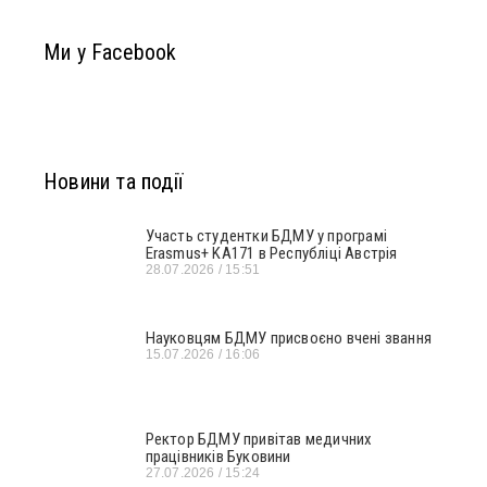
Ми у Facebook
Новини та події
Участь студентки БДМУ у програмі
Erasmus+ KA171 в Республіці Австрія
28.07.2026
15:51
Науковцям БДМУ присвоєно вчені звання
15.07.2026
16:06
Ректор БДМУ привітав медичних
працівників Буковини
27.07.2026
15:24