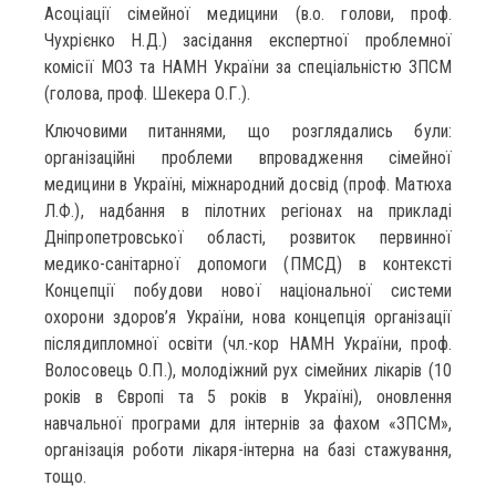
Асоціації сімейної медицини (в.о. голови, проф.
Чухрієнко Н.Д.) засідання експертної проблемної
комісії МОЗ та НАМН України за спеціальністю ЗПСМ
(голова, проф. Шекера О.Г.).
Ключовими питаннями, що розглядались були:
організаційні проблеми впровадження сімейної
медицини в Україні, міжнародний досвід (проф. Матюха
Л.Ф.), надбання в пілотних регіонах на прикладі
Дніпропетровської області, розвиток первинної
медико-санітарної допомоги (ПМСД) в контексті
Концепції побудови нової національної системи
охорони здоров’я України, нова концепція організації
післядипломної освіти (чл.-кор НАМН України, проф.
Волосовець О.П.), молодіжний рух сімейних лікарів (10
років в Європі та 5 років в Україні), оновлення
навчальної програми для інтернів за фахом «ЗПСМ»,
організація роботи лікаря-інтерна на базі стажування,
тощо.