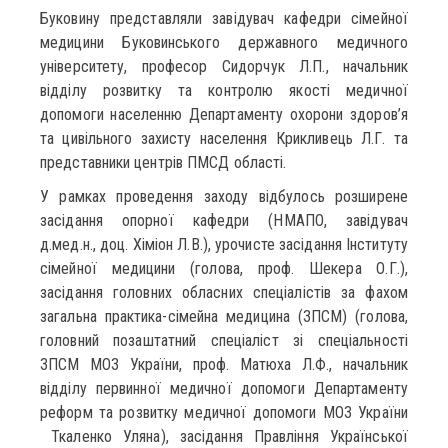
Буковину представляли завідувач кафедри сімейної
медицини Буковинського державного медичного
університету, професор Сидорчук Л.П., начальник
відділу розвитку та контролю якості медичної
допомоги населенню Департаменту охорони здоров’я
та цивільного захисту населення Крикливець Л.Г. та
представники центрів ПМСД області.
У рамках проведення заходу відбулось розширене
засідання опорної кафедри (НМАПО, завідувач
д.мед.н., доц. Хіміон Л.В.), урочисте засідання Інституту
сімейної медицини (голова, проф. Шекера О.Г.),
засідання головних обласних спеціалістів за фахом
загальна практика-сімейна медицина (ЗПСМ) (голова,
головний позаштатний спеціаліст зі спеціальності
ЗПСМ МОЗ України, проф. Матюха Л.Ф., начальник
відділу первинної медичної допомоги Департаменту
реформ та розвитку медичної допомоги МОЗ України
Ткаленко Уляна), засідання Правління Української