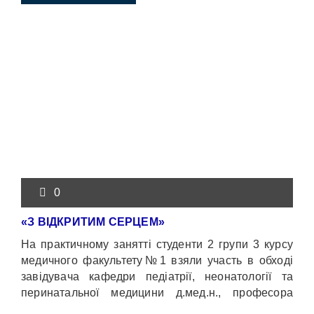
0
«З ВІДКРИТИМ СЕРЦЕМ»
На практичному занятті студенти 2 групи 3 курсу
медичного факультету№1 взяли участь в обході
завідувача кафедри педіатрії, неонатології та
перинатальної медицини д.мед.н., професора
Ю.М. Нечитайла в педіатричному відділенні