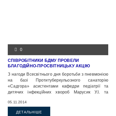
0
СПІВРОБІТНИКИ БДМУ ПРОВЕЛИ
БЛАГОДІЙНО-ПРОСВІТНИЦЬКУ АКЦІЮ
З нагоди Всесвітнього дня боротьби з пневмонією
на базі Протитуберкульозного санаторію
«Садгора» асистентами кафедри педіатрії та
дитячих інфекційних хвороб Марусик У.І. та
Бєлашовою О.В. під керівництвом завідувача
05.11.2014
кафедри проф. Колосковою О.К. була проведена
благодійно-просвітницька акція.
ДЕТАЛЬНІШЕ