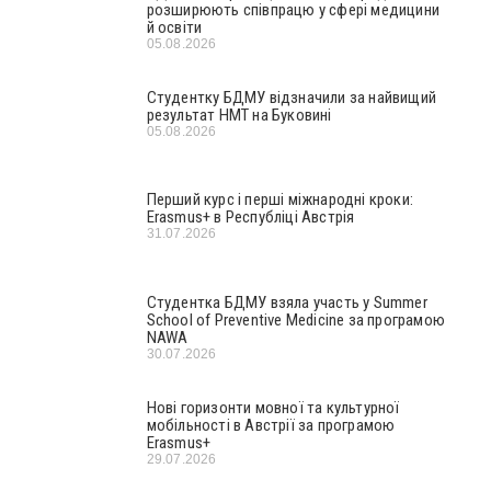
розширюють співпрацю у сфері медицини
й освіти
05.08.2026
Студентку БДМУ відзначили за найвищий
результат НМТ на Буковині
05.08.2026
Перший курс і перші міжнародні кроки:
Erasmus+ в Республіці Австрія
31.07.2026
Студентка БДМУ взяла участь у Summer
School of Preventive Medicine за програмою
NAWA
30.07.2026
Нові горизонти мовної та культурної
мобільності в Австрії за програмою
Erasmus+
29.07.2026