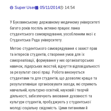
Super User
05/11/2014
14:54
У Буковинському державному медичному університеті
багато років поспіль активно працює ланка
студентського самоврядування, уособленням якої є
Студентська Рада університету.
Метою студентського самоврядування є захист прав
та інтересів студентів, створення умов для їх
самореалізації, формування у них організаторських
навичок, лідерських якостей, відчуття відповідальності
за результат своєї праці. Робота виконується
студентами та для студентів, що дозволяє краще та
результативніше організовувати заходи, які сприяють
навчальній, культурно-освітній, науковій і творчій
діяльності, забезпечують виховання духовності та
культури студентів, пробуджують у студентської
молоді соціальну свідомість. Цими питаннями й