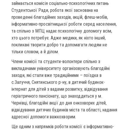
займається комісія соціально-психологічних питань
Студентської Ради, робота якої заснована на
проведенні благодійних заходів, акцій, флеш-мобів,
інформативно-просвітницької роботи серед населення,
та спільно з МПЦ надає психологічну допомогу всім,
хто цього потребує. Адже медики, як ніхто інший,
покликані творити добро та допомагати людям не
тільки словом, а й ділом.
Члени комісії та студенти-волонтери спільно з
викладачами університету організовують благодійні
заходи, які стали вже традиційними – поїздка в
с.Залуччя, Снятинського р-ну, в дитячий будинок-
інтернат для дітей з вадами розвитку, відвідування
геріатричного пансіонату, що знаходдиться у м.
Чернівці, благодійні акції до дня онкохворих дітей,
відвідування дитячих будинків міста та області, надання
адресної допомоги важкохворим.
Ще одним з напрямків роботи комісії є інформативно-