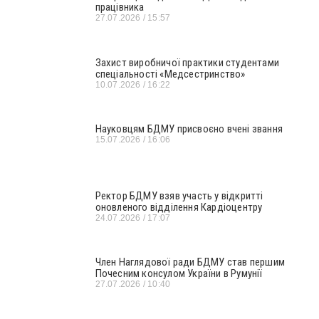
працівника
27.07.2026
15:57
Захист виробничої практики студентами
спеціальності «Медсестринство»
10.07.2026
16:22
Науковцям БДМУ присвоєно вчені звання
15.07.2026
16:06
Ректор БДМУ взяв участь у відкритті
оновленого відділення Кардіоцентру
24.07.2026
17:07
Член Наглядової ради БДМУ став першим
Почесним консулом України в Румунії
27.07.2026
10:40