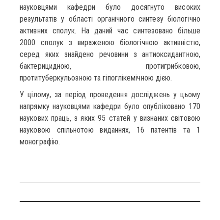
науковцями кафедри було досягнуто високих
результатів у області органічного синтезу біологічно
активних сполук. На даний час синтезовано більше
2000 сполук з вираженою біологічною активністю,
серед яких знайдено речовини з антиоксидантною,
бактерицидною, протигрибковою,
протитуберкульозною та гіпоглікемічною дією.
У цілому, за період проведення досліджень у цьому
напрямку науковцями кафедри було опубліковано 170
наукових праць, з яких 95 статей у визнаних світовою
науковою спільнотою виданнях, 16 патентів та 1
монографію.