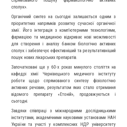
спрямованого пошуку фармакологічно активних
сполук».
Органічний синтез на сьогодні залишається одним з
пріоритетних напрямків розвитку сучасної органічної
хімії. Його інтеграція з комп’ютерними технологіями,
фармацією та медициною відкриває нові можливості
для створення і аналізу банком біологічно активних
сполук і забезпечує ефективніший та результативніший
пошук нових лікарських препаратів.
Започатковані ще у 60-х роках минулого століття на
кафедрі хімії Чернівецького медичного інституту
роботи щодо спрямованого синтезу фізіологічно
активних речовин, результатом яких стало отримання
відомого препарату «Етоній», продовжуються і
сьогодні.
Завдяки співпраці з міжнародними дослідницькими
інститутами, академічними науковими установами НАН
України та участі у комплексних НДР університету