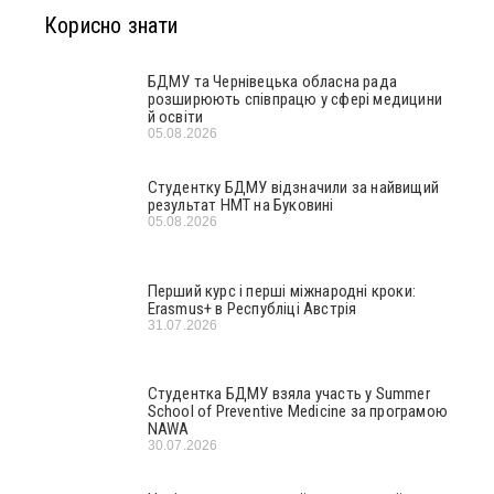
Корисно знати
БДМУ та Чернівецька обласна рада
розширюють співпрацю у сфері медицини
й освіти
05.08.2026
Студентку БДМУ відзначили за найвищий
результат НМТ на Буковині
05.08.2026
Перший курс і перші міжнародні кроки:
Erasmus+ в Республіці Австрія
31.07.2026
Студентка БДМУ взяла участь у Summer
School of Preventive Medicine за програмою
NAWA
30.07.2026