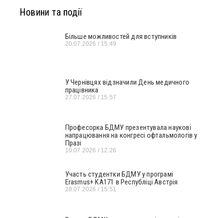
Новини та події
Більше можливостей для вступників
20.07.2026
15:49
У Чернівцях відзначили День медичного
працівника
27.07.2026
15:57
Професорка БДМУ презентувала наукові
напрацювання на конгресі офтальмологів у
Празі
10.07.2026
12:26
Участь студентки БДМУ у програмі
Erasmus+ KA171 в Республіці Австрія
28.07.2026
15:51