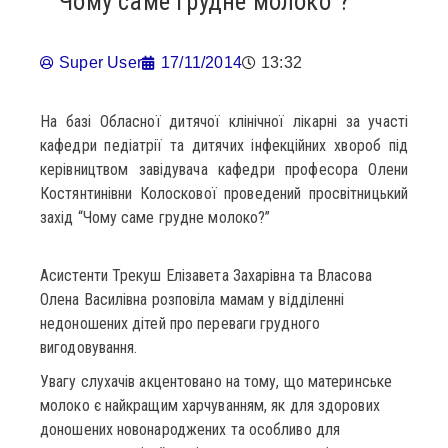
“Чому саме грудне молоко”?
Super User
17/11/2014
13:32
На базі Обласної дитячої клінічної лікарні за участі
кафедри педіатрії та дитячих інфекційних хвороб під
керівництвом завідувача кафедри професора Олени
Костянтинівни Колоскової проведений просвітницький
захід “Чому саме грудне молоко?”
Асистенти Трекуш Елізавета Захарівна та Власова
Олена Василівна розповіла мамам у відділенні
недоношених дітей про переваги грудного
вигодовування.
Увагу слухачів акцентовано на тому, що материнське
молоко є найкращим харчуванням, як для здорових
доношених новонароджених та особливо для