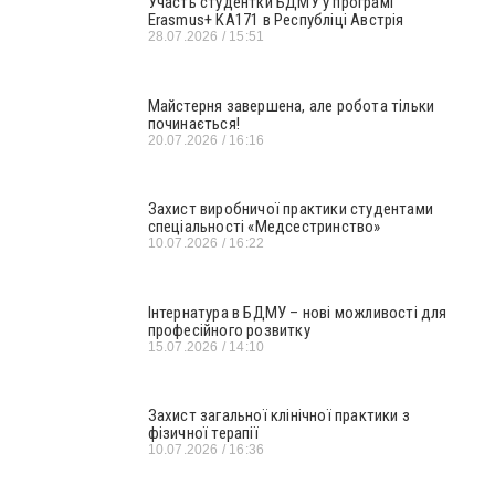
Участь студентки БДМУ у програмі
Erasmus+ KA171 в Республіці Австрія
28.07.2026
15:51
Майстерня завершена, але робота тільки
починається!
20.07.2026
16:16
Захист виробничої практики студентами
спеціальності «Медсестринство»
10.07.2026
16:22
Інтернатура в БДМУ – нові можливості для
професійного розвитку
15.07.2026
14:10
Захист загальної клінічної практики з
фізичної терапії
10.07.2026
16:36