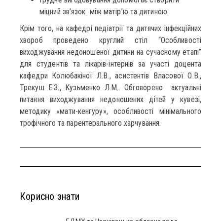
міцний зв’язок між матір’ю та дитиною.
Крім того, на кафедрі педіатрії та дитячих інфекційних
хвороб проведено круглий стіл “Особливості
виходжування недоношеної дитини на сучасному етапі”
для студентів та лікарів-інтернів за участі доцента
кафедри Колюбакіної Л.В., асистентів Власової О.В.,
Трекуш Е.З., Кузьменко Л.М.. Обговорено актуальні
питання виходжування недоношених дітей у кувезі,
методику «мати-кенгуру», особливості мінімального
трофічного та парентерального харчування.
Корисно знати