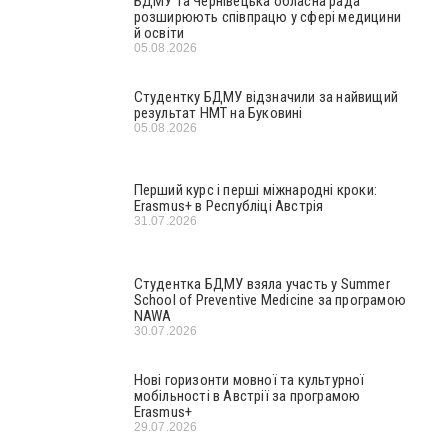
БДМУ та Чернівецька обласна рада
розширюють співпрацю у сфері медицини
й освіти
05.08.2026
Студентку БДМУ відзначили за найвищий
результат НМТ на Буковині
05.08.2026
Перший курс і перші міжнародні кроки:
Erasmus+ в Республіці Австрія
31.07.2026
Студентка БДМУ взяла участь у Summer
School of Preventive Medicine за програмою
NAWA
30.07.2026
Нові горизонти мовної та культурної
мобільності в Австрії за програмою
Erasmus+
29.07.2026