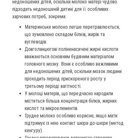
недоношених дітей, оскільки молоко матері чудово
підходить недоношеній дитині для її особливих
харчових потреб, зокрема:
Материнське молоко легше перетравлюється,
що зумовлено складом білків, жирів та
вуглеводів.
Довголанцюгові поліненасичені жирні кислоти
вважаються основним будівним матеріалом
головного мозку. Вони є особливо важливими
для недоношених дітей, оскільки мозок людини
проходить період прискореного росту у
третьому періоді вагітності.
У молоці матерів, що передчасно народили
міститься більша концентрація білків, жирних
кислот та мікроелементів.
Грудне молоко особливо корисне, якщо мати
підтримує із нею контакт шкіра-до-шкіри (метод
кенгуру).
Грудне вигодовування допомогає створити