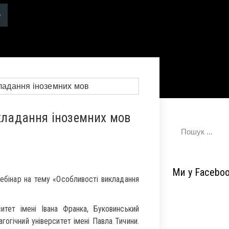
икладання іноземних мов
Ми у Facebo
ебінар на тему «Особливості викладання
тет імені Івана Франка, Буковинський
огічний університет імені Павла Тичини.