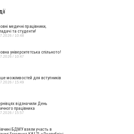
ії
овні медичні працівники,
ладачі та студенти!
07.2026
10:48
овна університетська спільното!
07.2026
10:47
ьше можливостей для вступників
07.2026
15:49
ернівцях відзначили День
ичного працівника
07.2026
15:57
івчині БДМУ взяли участь в
грамі Erasmus+ KA171 у Республіці