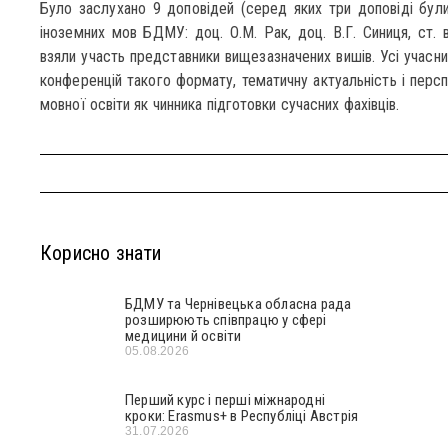
Було заслухано 9 доповідей (серед яких три доповіді бул
іноземних мов БДМУ: доц. О.М. Рак, доц. В.Г. Синиця, ст. в
взяли участь представники вищезазначених вишів. Усі учасни
конференцій такого формату, тематичну актуальність і персп
мовної освіти як чинника підготовки сучасних фахівців.
Корисно знати
БДМУ та Чернівецька обласна рада
розширюють співпрацю у сфері
медицини й освіти
05.08.2026
Перший курс і перші міжнародні
кроки: Erasmus+ в Республіці Австрія
31.07.2026