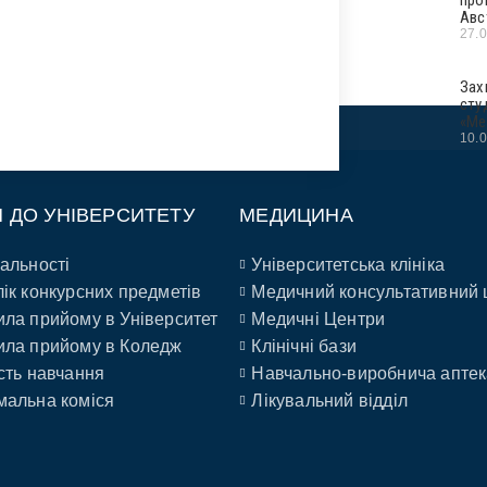
Авс
27.
Зах
сту
«Ме
10.
П ДО УНІВЕРСИТЕТУ
МЕДИЦИНА
альності
Університетська клініка
ік конкурсних предметів
Медичний консультативний 
ла прийому в Університет
Медичні Центри
ла прийому в Коледж
Клінічні бази
сть навчання
Навчально-виробнича аптек
альна коміся
Лікувальний відділ