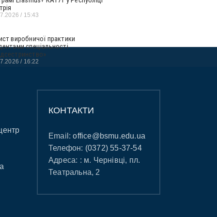
трія
07.2026
15:43
ист виробничої практики
дентами спеціальності
дсестринство»
07.2026
16:22
КОНТАКТИ
центр
Email:
office@bsmu.edu.ua
Телефон:
(0372) 55-37-54
Адреса: : м. Чернівці, пл.
а
Театральна, 2