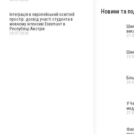
Новини та под
Інтеграція в європейський освітній
простір: досвід участі студента в
мовному інтенсиві Erasmus+ в
Шан
Республіці Австрія
вик
29.07.2026
27.
Шан
15.
Біл
20.
У Ч
мед
27.
Фах
про