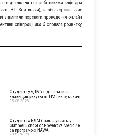
и представлені співробітниками кафедри
икл. Н.І. Войткевич), в обговоренні яких
кі відмітили переваги проведення онлайн
ективи співпраці, яка б сприяла розвитку
Студентку БДМУ відзначили за
найвищий результат НМТ на Буковині
05.08.2026
Студентка БДМУ взяла участь у
Summer School of Preventive Medicine
за програмою NAWA
30.07.2026