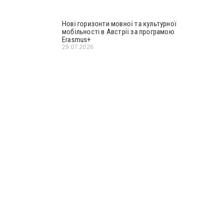
Нові горизонти мовної та культурної
мобільності в Австрії за програмою
Erasmus+
29.07.2026