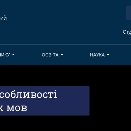
ний
Сту
НИКУ
ОСВІТА
НАУКА
особливості
х мов