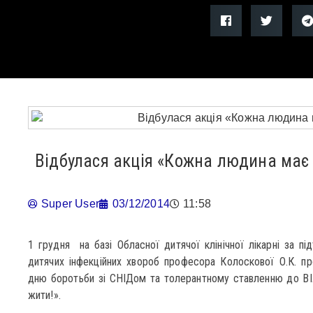
Відбулася акція «Кожна людина має 
Super User
03/12/2014
11:58
1 грудня на базі Обласної дитячої клінічної лікарні за пі
дитячих інфекційних хвороб професора Колоскової О.К. пр
дню боротьби зі СНІДом та толерантному ставленню до ВІ
жити!».