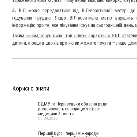
зараженого кров’ю леза. Тому вкрай важливо використовувати
3.
ВІЛ може передаватися від ВІЛ-позитивної матері до д
годування груддю. Якщо ВІЛ-позитивна матір вирішить 
інформацію про те, яке лікування існує на сьогоднішній день
Таким чином, існує лише три шляхи зараження ВІЛ: статев
дитини, а решта шляхів про які ви можете почути – лише дом
Корисно знати
БДМУ та Чернівецька обласна рада
розширюють співпрацю у сфері
медицини й освіти
05.08.2026
Перший курс і перші міжнародні