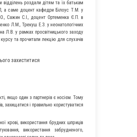
и відділень роздали дітям та їх батькам
, а саме доцент кафедри Білоус Т.М. у
О., Сажин С.І., доцент Ортеменка Є.П. в
енко Л.М., Трекуш Е.З. у неонатологічних
іна Л.В. у рамках просвітницького заходу
 курсу та прочитали лекцію для слухачів
нього захиститися
і, якщо один з партнерів є носієм. Тому
ів, захищатися і правильно користуватися
ої крові, використання брудних шприців
туювання, використання забрудненого,