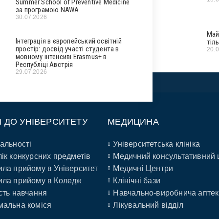
Summer School of Preventive Medicine
за програмою NAWA
30.07.2026
Май
Інтеграція в європейський освітній
тіл
простір: досвід участі студента в
20.
мовному інтенсиві Erasmus+ в
Республіці Австрія
29.07.2026
П ДО УНІВЕРСИТЕТУ
МЕДИЦИНА
альності
Університетська клініка
ік конкурсних предметів
Медичний консультативний 
ла прийому в Університет
Медичні Центри
ла прийому в Коледж
Клінічні бази
сть навчання
Навчально-виробнича аптек
альна коміся
Лікувальний відділ