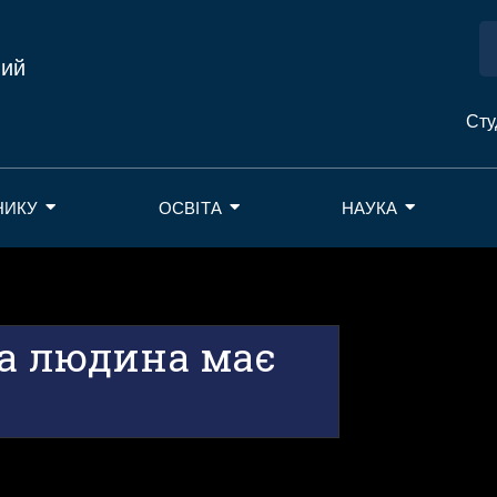
ний
Сту
НИКУ
ОСВІТА
НАУКА
на людина має