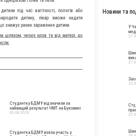
 одноразові голки та леза.
итини під час вагітності, пологів або
Новини та под
народити дитину, лікар зможе надати
, що знижує ризик зараження дитини.
У Ч
мед
им шляхом, через кров та від матері до
27.
исли.
Шан
вик
27.
Зах
10.
Студентку БДМУ відзначили за
Сту
найвищий результат НМТ на Буковині
пра
05.08.2026
22.
Шан
Студентка БДМУ взяла участь у
15.