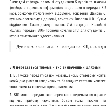
Викладачі кафедри разом зі студентами 5 курсів та лікарям
флайєри з корисною інформацією щодо шляхів передачі ВІЛ
кардіоонкогематологічному відділенні, асистенти Шахова О.
пульмонологічному відділенні, асистенти Власова О.В., Кузьм
відділеннях. Також д.мед.н. Іванова Л.А. та доцент Колюбак
«Шляхи передачі ВІЛ» провели круглий стіл для студентів 6
курсів тематичного удосконалення.
Дуже важливо знати, як передається ВІЛ, і, як від 
ВІЛ передається трьома чітко визначеними шляхами:
1
. ВІЛ може передатися при незахищеному статевому контакт
необхідно уникати випадкових та безладних статевих контакт
чоловічими та жіночими презервативами.
2.
ВІЛ може передаватися через кров: переливання заражен
під час прийому наркотиків, брудні голки, пірсинг, та