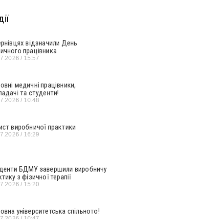
ії
ернівцях відзначили День
ичного працівника
07.2026
15:57
овні медичні працівники,
ладачі та студенти!
07.2026
10:48
ист виробничої практики
07.2026
16:29
денти БДМУ завершили виробничу
ктику з фізичної терапії
07.2026
15:20
овна університетська спільното!
07.2026
10:47