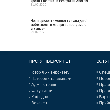
кроки: Erasmus+ в Республіці Австрія
31.07.2026
Нові горизонти мовної та культурної
мобільності в Австрії за програмою
Erasmus+
29.07.2026
ПРО УНІВЕРСИТЕТ
ВСТУ
Історія Університету
Спеці
Нагороди та відзнаки
Перел
Адміністрація
Прави
Факультети
Прави
Кафедри
Варті
Вакансії
Прийм